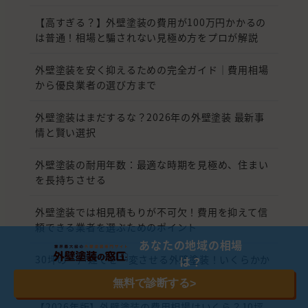
【高すぎる？】外壁塗装の費用が100万円かかるの
は普通！相場と騙されない見極め方をプロが解説
外壁塗装を安く抑えるための完全ガイド｜費用相場
から優良業者の選び方まで
外壁塗装はまだするな？2026年の外壁塗装 最新事
情と賢い選択
外壁塗装の耐用年数：最適な時期を見極め、住まい
を長持ちさせる
外壁塗装では相見積もりが不可欠！費用を抑えて信
頼できる業者を選ぶためのポイント
あなたの地域の相場
30坪の一戸建てを一変させる外壁塗装！いくらかか
は？
る？相場から計算式、安く抑える秘訣まで徹底解剖
無料で診断する
>
【2026年版】外壁塗装の費用相場はいくら？10坪