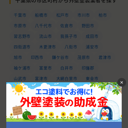
千葉県の市区町村から外壁塗装業者を探す
千葉市
船橋市
松戸市
市川市
柏市
市原市
八千代市
佐倉市
野田市
習志野市
流山市
我孫子市
成田市
四街道市
木更津市
八街市
浦安市
旭市
印西市
鎌ケ谷市
茂原市
君津市
袖ケ浦市
富里市
白井市
印旛郡
山武市
富津市
大網白里市
東金市
×
山武郡
いすみ市
長生郡
香取市
銚子市
鴨川市
館山市
匝瑳市
香取郡
勝浦市
南房総市
夷隅郡
安房郡