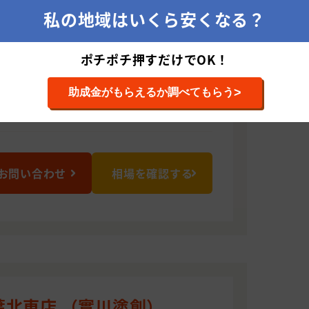
私の地域はいくら安くなる？
0414 茨城県稲敷郡美浦村信太2650
ポチポチ押すだけでOK！
ム工事
>
助成金がもらえるか調べてもらう
お問い合わせ
相場を確認する
葉北東店 （實川塗創）