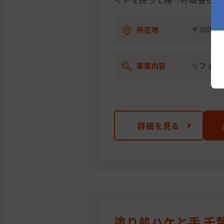
所在地
〒300-
事業内容
リフォー
詳細を見る
塗り処ハケと手 千