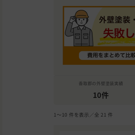
香取郡の外壁塗装実績
10件
1〜10
件を表示／全
21
件