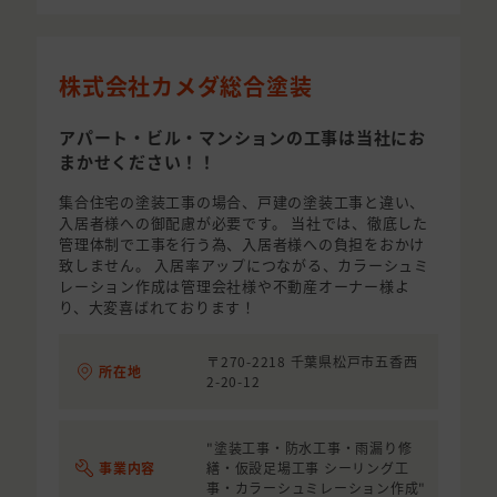
株式会社カメダ総合塗装
アパート・ビル・マンションの工事は当社にお
まかせください！！
集合住宅の塗装工事の場合、戸建の塗装工事と違い、
入居者様への御配慮が必要です。 当社では、徹底した
管理体制で工事を行う為、入居者様への負担をおかけ
致しません。 入居率アップにつながる、カラーシュミ
レーション作成は管理会社様や不動産オーナー様よ
り、大変喜ばれております！
〒270-2218 千葉県松戸市五香西
所在地
2-20-12
"塗装工事・防水工事・雨漏り修
事業内容
繕・仮設足場工事 シーリング工
事・カラーシュミレーション作成"