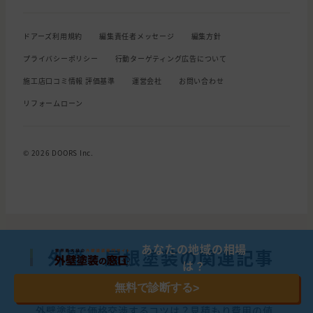
ドアーズ利用規約
編集責任者メッセージ
編集方針
プライバシーポリシー
行動ターゲティング広告について
施工店口コミ情報 評価基準
運営会社
お問い合わせ
リフォームローン
© 2026 DOORS Inc.
あなたの地域の相場
外壁・屋根塗装の関連記事
は？
無料で診断する
>
外壁塗装で価格交渉するコツは？見積もり費用の値