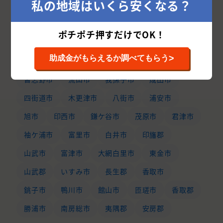
私の地域はいくら安くなる？
千葉県の市区町村から外壁塗装業者を探す
ポチポチ押すだけでOK！
千葉市
船橋市
松戸市
市川市
柏市
>
助成金がもらえるか調べてもらう
市原市
八千代市
佐倉市
野田市
習志野市
流山市
我孫子市
成田市
四街道市
木更津市
八街市
浦安市
旭市
印西市
鎌ケ谷市
茂原市
君津市
袖ケ浦市
富里市
白井市
印旛郡
山武市
富津市
大網白里市
東金市
山武郡
いすみ市
長生郡
香取市
銚子市
鴨川市
館山市
匝瑳市
香取郡
勝浦市
南房総市
夷隅郡
安房郡