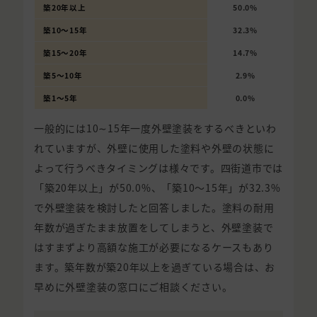
築20年以上
50.0%
築10〜15年
32.3%
築15〜20年
14.7%
築5〜10年
2.9%
築1〜5年
0.0%
一般的には10∼15年一度外壁塗装をするべきといわ
れていますが、外壁に使用した塗料や外壁の状態に
よって行うべきタイミングは様々です。四街道市では
「築20年以上」が50.0%、「築10〜15年」が32.3%
で外壁塗装を検討したと回答しました。塗料の耐用
年数が過ぎたまま放置をしてしまうと、外壁塗装で
はすまずより高額な施工が必要になるケースもあり
ます。築年数が築20年以上を過ぎている場合は、お
早めに外壁塗装の窓口にご相談ください。