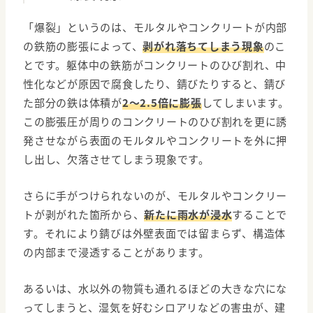
「爆裂」というのは、モルタルやコンクリートが内部
の鉄筋の膨張によって、
剥がれ落ちてしまう現象
のこ
とです。躯体中の鉄筋がコンクリートのひび割れ、中
性化などが原因で腐食したり、錆びたりすると、錆び
た部分の鉄は体積が
2～2.5倍に膨張
してしまいます。
この膨張圧が周りのコンクリートのひび割れを更に誘
発させながら表面のモルタルやコンクリートを外に押
し出し、欠落させてしまう現象です。
さらに手がつけられないのが、モルタルやコンクリー
トが剥がれた箇所から、
新たに雨水が浸水
することで
す。それにより錆びは外壁表面では留まらず、構造体
の内部まで浸透することがあります。
あるいは、水以外の物質も通れるほどの大きな穴にな
ってしまうと、湿気を好むシロアリなどの害虫が、建