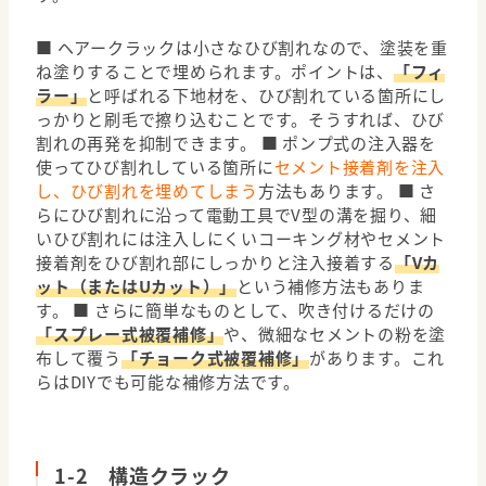
■ ヘアークラックは小さなひび割れなので、塗装を重
ね塗りすることで埋められます。ポイントは、
「フィ
ラー」
と呼ばれる下地材を、ひび割れている箇所にし
っかりと刷毛で擦り込むことです。そうすれば、ひび
割れの再発を抑制できます。
■ ポンプ式の注入器を
使ってひび割れしている箇所に
セメント接着剤を注入
し、ひび割れを埋めてしまう
方法もあります。
■ さ
らにひび割れに沿って電動工具でV型の溝を掘り、細
いひび割れには注入しにくいコーキング材やセメント
接着剤をひび割れ部にしっかりと注入接着する
「Vカ
ット（またはUカット）」
という補修方法もありま
す。
■ さらに簡単なものとして、吹き付けるだけの
「スプレー式被覆補修」
や、微細なセメントの粉を塗
布して覆う
「チョーク式被覆補修」
があります。これ
らはDIYでも可能な補修方法です。
1-2 構造クラック