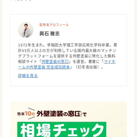
監修者プロフィール
輿石 雅志
1972年生まれ。早稲田大学理工学部応用化学科卒業。累
計65万人以上の方が利用している国内最大級のマッチン
グプラットフォームを提供する外壁塗装に特化した無料
相談サイト「
外壁塗装の窓口
」を運営。著書に「
マイホ
ームの外壁塗装 完全成功読本
」（幻冬舎出版）。
詳細を見る