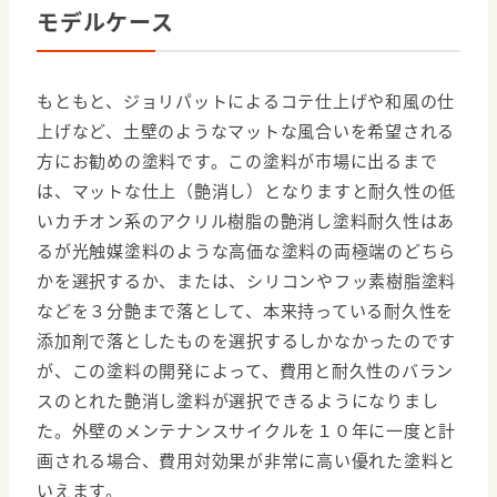
モデルケース
もともと、ジョリパットによるコテ仕上げや和風の仕
上げなど、土壁のようなマットな風合いを希望される
方にお勧めの塗料です。この塗料が市場に出るまで
は、マットな仕上（艶消し）となりますと耐久性の低
いカチオン系のアクリル樹脂の艶消し塗料耐久性はあ
るが光触媒塗料のような高価な塗料の両極端のどちら
かを選択するか、または、シリコンやフッ素樹脂塗料
などを３分艶まで落として、本来持っている耐久性を
添加剤で落としたものを選択するしかなかったのです
が、この塗料の開発によって、費用と耐久性のバラン
スのとれた艶消し塗料が選択できるようになりまし
た。外壁のメンテナンスサイクルを１０年に一度と計
画される場合、費用対効果が非常に高い優れた塗料と
いえます。