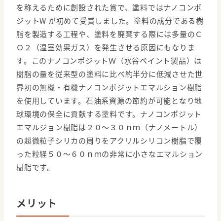
を称えるために創設された賞で、塗料ではナノコンポ
ジットW が初めて受賞しました。塗料の成分である樹
脂を製造する工程や、塗料を廃棄する際には多量のＣ
Ｏ２（温室効果ガス）を発生させる原因にもなりま
す。このナノコンポジットＷ（水谷ペイント製品）は
樹脂の量を従来型の塗料に比べ約半分に低減させた世
界初の無機・有機ナノコンポジットエマルション樹脂
を使用しています。石油系資源の節約が可能となり地
球環境の保全に貢献する塗料です。ナノコンポジット
エマルジョン樹脂は２０～３０ｎｍ（ナノメートル）
の超微粒子シリカの周りをアクリルシリコン樹脂で覆
った粒経５０～６０ｎｍの非常に小さなエマルション
樹脂です。
メリット