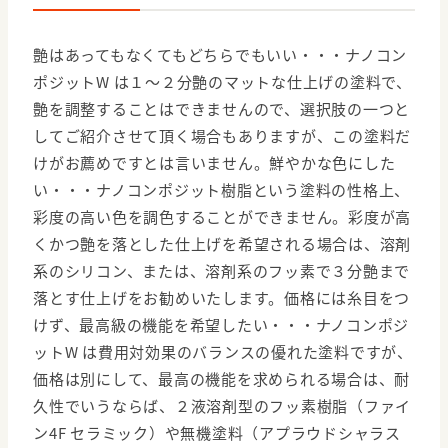
艶はあってもなくてもどちらでもいい・・・ナノコン
ポジットW は１～２分艶のマットな仕上げの塗料で、
艶を調整することはできませんので、選択肢の一つと
してご紹介させて頂く場合もありますが、この塗料だ
けがお薦めですとは言いません。鮮やかな色にした
い・・・ナノコンポジット樹脂という塗料の性格上、
彩度の高い色を調色することができません。彩度が高
くかつ艶を落とした仕上げを希望される場合は、溶剤
系のシリコン、または、溶剤系のフッ素で３分艶まで
落とす仕上げをお勧めいたします。価格には糸目をつ
けず、最高級の機能を希望したい・・・ナノコンポジ
ットW は費用対効果のバランスの優れた塗料ですが、
価格は別にして、最高の機能を求められる場合は、耐
久性でいうならば、２液溶剤型のフッ素樹脂（ファイ
ン4F セラミック）や無機塗料（アプラウドシャラス