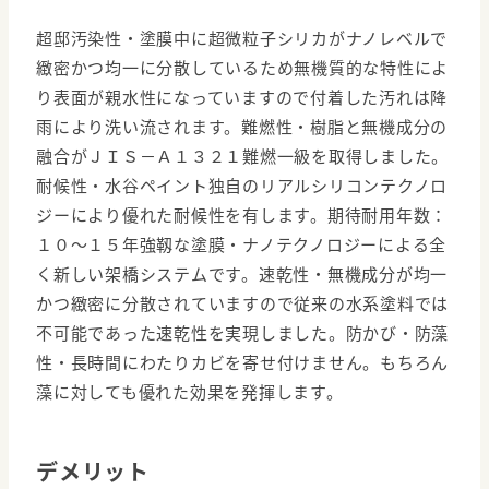
超邸汚染性・塗膜中に超微粒子シリカがナノレベルで
緻密かつ均一に分散しているため無機質的な特性によ
り表面が親水性になっていますので付着した汚れは降
雨により洗い流されます。難燃性・樹脂と無機成分の
融合がＪＩＳ－Ａ１３２１難燃一級を取得しました。
耐候性・水谷ペイント独自のリアルシリコンテクノロ
ジーにより優れた耐候性を有します。期待耐用年数：
１０～１５年強靱な塗膜・ナノテクノロジーによる全
く新しい架橋システムです。速乾性・無機成分が均一
かつ緻密に分散されていますので従来の水系塗料では
不可能であった速乾性を実現しました。防かび・防藻
性・長時間にわたりカビを寄せ付けません。もちろん
藻に対しても優れた効果を発揮します。
デメリット