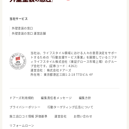
当社サービス
外壁塗装の窓口
外壁塗装の窓口 運営店舗
当社は、ライフスタイル領域における人々の意思決定をサポー
トするための「行動支援サービス事業」を展開しているニフテ
ィライフスタイル株式会社（東証グロース市場上場）のグルー
プ会社です。(証券コード：4262)
運営会社： 株式会社ドアーズ
所在地： 東京都港区三田1-2-18 TTDビル 4F
ドアーズ利用規約
編集責任者メッセージ
編集方針
プライバシーポリシー
行動ターゲティング広告について
施工店口コミ情報 評価基準
運営会社
お問い合わせ
リフォームローン