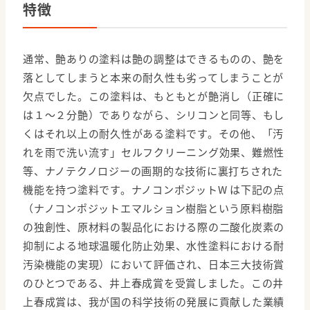
特徴
通常、艶ありの塗料は艶の調整はできるものの、艶を
落としてしまうと本来の耐久性も劣ってしまうことが
欠点でした。この塗料は、もともとが艶消し（正確に
は１～２分艶）でありながら、シリコンと同等、もし
くはそれ以上の耐久性がある塗料です。その他、「汚
れを雨で洗い流す」セルフクリーニング効果、難燃性
等、ナノテクノロジーの画期的な技術に裏打ちされた
機能を持つ塗料です。ナノコンポジットW は下記の点
（ナノコンポジットエマルション樹脂という原料樹脂
の独創性、原材料の製品化における際の二酸化炭素の
抑制による地球温暖化防止効果、水性塗料における耐
汚染機能の実現）において評価され、日本三大技術賞
のひとつである、井上春成賞を受賞しました。この井
上春成賞は、我が国の科学技術の発展に貢献した業績