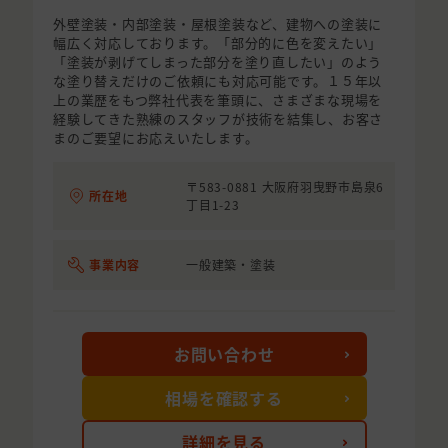
外壁塗装・内部塗装・屋根塗装など、建物への塗装に
幅広く対応しております。「部分的に色を変えたい」
「塗装が剥げてしまった部分を塗り直したい」のよう
な塗り替えだけのご依頼にも対応可能です。１５年以
上の業歴をもつ弊社代表を筆頭に、さまざまな現場を
経験してきた熟練のスタッフが技術を結集し、お客さ
まのご要望にお応えいたします。
〒583-0881 大阪府羽曳野市島泉6
所在地
丁目1-23
事業内容
一般建築・塗装
お問い合わせ
相場を確認する
詳細を見る