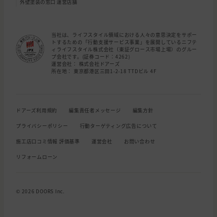
外壁塗装の窓口 運営店舗
当社は、ライフスタイル領域における人々の意思決定をサポー
トするための「行動支援サービス事業」を展開しているニフテ
ィライフスタイル株式会社（東証グロース市場上場）のグルー
プ会社です。(証券コード：4262)
運営会社： 株式会社ドアーズ
所在地： 東京都港区三田1-2-18 TTDビル 4F
ドアーズ利用規約
編集責任者メッセージ
編集方針
プライバシーポリシー
行動ターゲティング広告について
施工店口コミ情報 評価基準
運営会社
お問い合わせ
リフォームローン
© 2026 DOORS Inc.