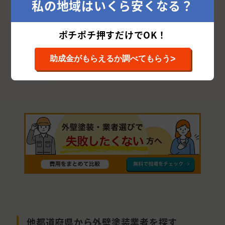
私の地域はいくら安くなる？
泉南市
阪南市
四條畷市
柏原市
ポチポチ押すだけでOK！
藤井寺市
泉大津市
南河内郡
高石市
門真市
豊能郡
大阪狭山市
三島郡
>
助成金がもらえるか調べてもらう
泉北郡
他都道府県から外壁塗装業者を探す