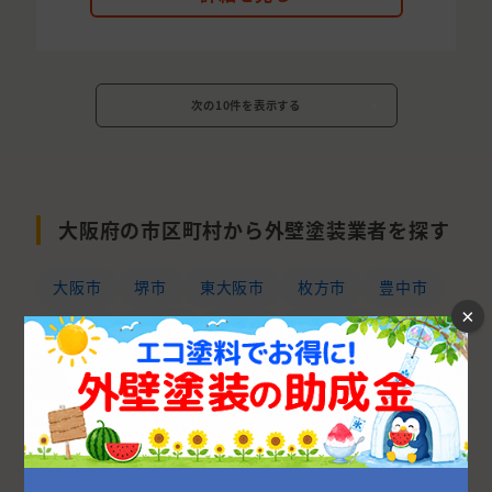
次の10件を表示する
大阪府の市区町村から外壁塗装業者を探す
大阪市
堺市
東大阪市
枚方市
豊中市
×
高槻市
吹田市
八尾市
寝屋川市
茨木市
和泉市
岸和田市
箕面市
羽曳野市
泉南郡
守口市
松原市
河内長野市
大東市
池田市
泉佐野市
交野市
摂津市
富田林市
貝塚市