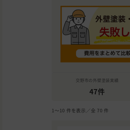
交野市の外壁塗装実績
47件
1〜10
件を表示／全
70
件