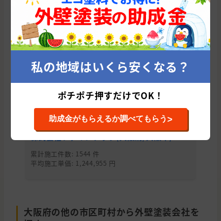
たった10秒であなたに会う優良塗
装業者を紹介！
今すぐ適正相場をチェックする
私の地域はいくら安くなる？
大阪市の他のおすすめ外壁塗装会社
ポチポチ押すだけでOK！
>
助成金がもらえるか調べてもらう
株式会社ファインテック(大阪府/大阪市)
株
累計施工件数: 1544 件
累
平均施工単価: 1,244,955 円
平均
大阪府の他の市区町村から外壁塗装会社を