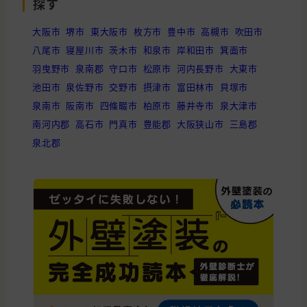
探す
大阪市
堺市
東大阪市
枚方市
豊中市
高槻市
吹田市
八尾市
寝屋川市
茨木市
和泉市
岸和田市
箕面市
羽曳野市
泉南郡
守口市
松原市
河内長野市
大東市
池田市
泉佐野市
交野市
摂津市
富田林市
貝塚市
泉南市
阪南市
四條畷市
柏原市
藤井寺市
泉大津市
南河内郡
高石市
門真市
豊能郡
大阪狭山市
三島郡
泉北郡