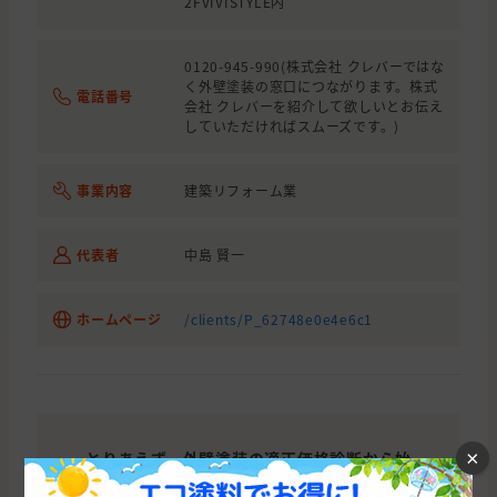
2FVIVISTYLE内
0120-945-990(株式会社 クレバーではな
く外壁塗装の窓口につながります。株式
電話番号
会社 クレバーを紹介して欲しいとお伝え
していただければスムーズです。)
事業内容
建築リフォーム業
代表者
中島 賢一
ホームページ
/clients/P_62748e0e4e6c1
×
とりあえず、外壁塗装の適正価格診断から始
めてみませんか？