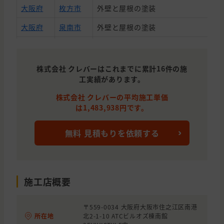
大阪府
枚方市
外壁と屋根の塗装
大阪府
泉南市
外壁と屋根の塗装
兵庫県
神戸市
屋根の塗装, 雨漏り
兵庫県
神戸市
外壁と屋根の塗装
株式会社 クレバーはこれまでに累計16件の施
工実績があります。
兵庫県
川西市
外壁と屋根の塗装, 防水
株式会社 クレバーの平均施工単価
兵庫県
神戸市
外壁の塗装, 防水
は1,483,938円です。
大阪府
堺市
外壁と屋根の塗装
無料 見積もりを依頼する
施工店概要
〒559-0034 大阪府大阪市住之江区南港
所在地
北2-1-10 ATCビルオズ棟南館