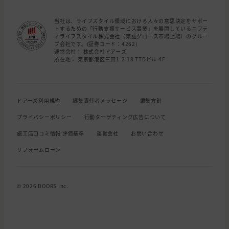
当社は、ライフスタイル領域における人々の意思決定をサポー
トするための「行動支援サービス事業」を展開しているニフテ
ィライフスタイル株式会社（東証グロース市場上場）のグルー
プ会社です。(証券コード：4262)
運営会社： 株式会社ドアーズ
所在地： 東京都港区三田1-2-18 TTDビル 4F
ドアーズ利用規約
編集責任者メッセージ
編集方針
プライバシーポリシー
行動ターゲティング広告について
施工店口コミ情報 評価基準
運営会社
お問い合わせ
リフォームローン
© 2026 DOORS Inc.