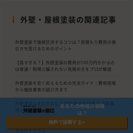
外壁・屋根塗装の関連記事
外壁塗装で価格交渉するコツは？見積もり費用の値
引きを受けるためのポイント
【高すぎる？】外壁塗装の費用が100万円かかるの
は普通！相場と騙されない見極め方をプロが解説
外壁塗装を安く抑えるための完全ガイド｜費用相場
から優良業者の選び方まで
外壁塗装はまだするな？2026年の外壁塗装 最新事
あなたの地域の相場
情と賢い選択
は？
無料で診断する
>
外壁塗装の耐用年数：最適な時期を見極め、住まい
を長持ちさせる