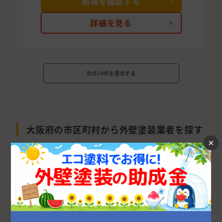
相場を確認する
詳細を見る
次の10件を表示する
大阪府の市区町村から外壁塗装業者を探す
×
大阪市
堺市
東大阪市
枚方市
豊中市
高槻市
吹田市
八尾市
寝屋川市
茨木市
和泉市
岸和田市
箕面市
羽曳野市
泉南郡
守口市
松原市