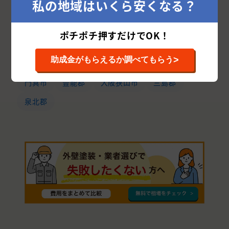
私の地域はいくら安くなる？
河内長野市
大東市
池田市
泉佐野市
交野市
摂津市
富田林市
貝塚市
ポチポチ押すだけでOK！
泉南市
阪南市
四條畷市
柏原市
>
助成金がもらえるか調べてもらう
藤井寺市
泉大津市
南河内郡
高石市
門真市
豊能郡
大阪狭山市
三島郡
泉北郡