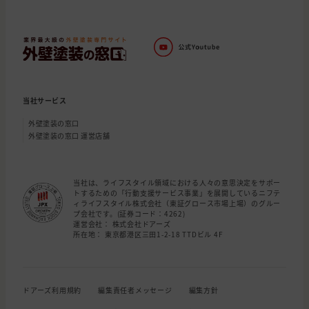
当社サービス
外壁塗装の窓口
外壁塗装の窓口 運営店舗
当社は、ライフスタイル領域における人々の意思決定をサポー
トするための「行動支援サービス事業」を展開しているニフテ
ィライフスタイル株式会社（東証グロース市場上場）のグルー
プ会社です。(証券コード：4262)
運営会社： 株式会社ドアーズ
所在地： 東京都港区三田1-2-18 TTDビル 4F
ドアーズ利用規約
編集責任者メッセージ
編集方針