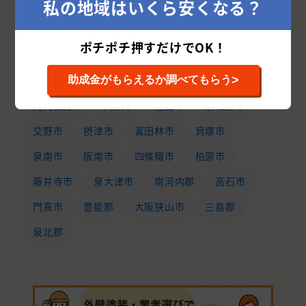
私の地域はいくら安くなる？
大阪市
堺市
東大阪市
枚方市
豊中市
高槻市
吹田市
八尾市
寝屋川市
ポチポチ押すだけでOK！
茨木市
和泉市
岸和田市
箕面市
>
羽曳野市
泉南郡
守口市
松原市
助成金がもらえるか調べてもらう
河内長野市
大東市
池田市
泉佐野市
交野市
摂津市
富田林市
貝塚市
泉南市
阪南市
四條畷市
柏原市
藤井寺市
泉大津市
南河内郡
高石市
門真市
豊能郡
大阪狭山市
三島郡
泉北郡