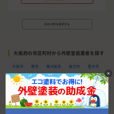
次の10件を表示する
大阪府の市区町村から外壁塗装業者を探す
大阪市
堺市
東大阪市
枚方市
豊中市
×
高槻市
吹田市
八尾市
寝屋川市
茨木市
和泉市
岸和田市
箕面市
羽曳野市
泉南郡
守口市
松原市
河内長野市
大東市
池田市
泉佐野市
交野市
摂津市
富田林市
貝塚市