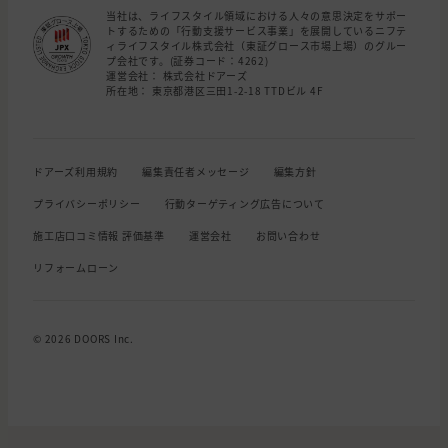
当社は、ライフスタイル領域における人々の意思決定をサポー
トするための「行動支援サービス事業」を展開しているニフテ
ィライフスタイル株式会社（東証グロース市場上場）のグルー
プ会社です。(証券コード：4262)
運営会社： 株式会社ドアーズ
所在地： 東京都港区三田1-2-18 TTDビル 4F
ドアーズ利用規約
編集責任者メッセージ
編集方針
プライバシーポリシー
行動ターゲティング広告について
施工店口コミ情報 評価基準
運営会社
お問い合わせ
リフォームローン
© 2026 DOORS Inc.