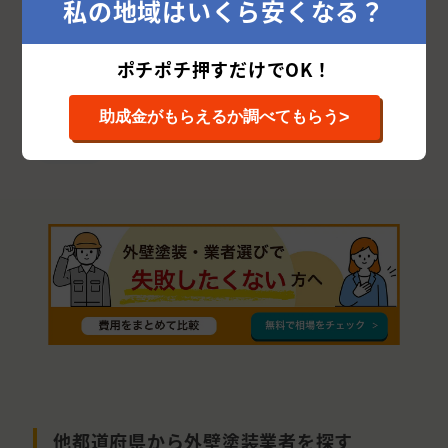
私の地域はいくら安くなる？
泉南市
阪南市
四條畷市
柏原市
ポチポチ押すだけでOK！
藤井寺市
泉大津市
南河内郡
高石市
門真市
豊能郡
大阪狭山市
三島郡
>
助成金がもらえるか調べてもらう
泉北郡
他都道府県から外壁塗装業者を探す