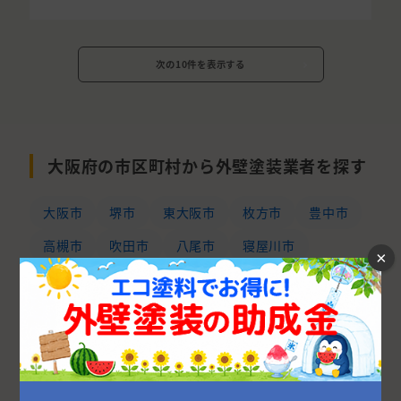
次の10件を表示する
大阪府の市区町村から外壁塗装業者を探す
大阪市
堺市
東大阪市
枚方市
豊中市
高槻市
吹田市
八尾市
寝屋川市
×
茨木市
和泉市
岸和田市
箕面市
羽曳野市
泉南郡
守口市
松原市
河内長野市
大東市
池田市
泉佐野市
交野市
摂津市
富田林市
貝塚市