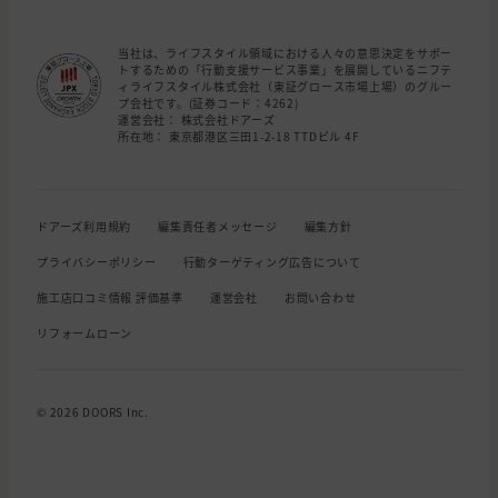
当社は、ライフスタイル領域における人々の意思決定をサポー
トするための「行動支援サービス事業」を展開しているニフテ
ィライフスタイル株式会社（東証グロース市場上場）のグルー
プ会社です。(証券コード：4262)
運営会社： 株式会社ドアーズ
所在地： 東京都港区三田1-2-18 TTDビル 4F
ドアーズ利用規約
編集責任者メッセージ
編集方針
プライバシーポリシー
行動ターゲティング広告について
施工店口コミ情報 評価基準
運営会社
お問い合わせ
リフォームローン
© 2026 DOORS Inc.