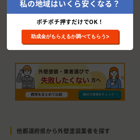
私の地域はいくら安くなる？
泉南市
阪南市
四條畷市
柏原市
藤井寺市
泉大津市
南河内郡
高石市
ポチポチ押すだけでOK！
門真市
豊能郡
大阪狭山市
三島郡
>
助成金がもらえるか調べてもらう
泉北郡
他都道府県から外壁塗装業者を探す