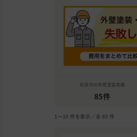
和泉市の外壁塗装実績
85件
1〜10
件を表示／全
80
件