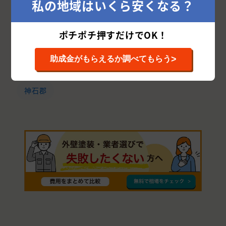
私の地域はいくら安くなる？
広島市
府中市
福山市
東広島市
呉市
ポチポチ押すだけでOK！
廿日市市
安芸郡
尾道市
江田島市
大竹市
三原市
三次市
竹原市
山県郡
>
助成金がもらえるか調べてもらう
庄原市
安芸高田市
豊田郡
世羅郡
神石郡