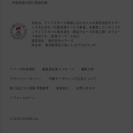
外壁塗装の窓口 運営店舗
当社は、ライフスタイル領域における人々の意思決定をサポー
トするための「行動支援サービス事業」を展開しているニフテ
ィライフスタイル株式会社（東証グロース市場上場）のグルー
プ会社です。(証券コード：4262)
運営会社： 株式会社ドアーズ
所在地： 東京都港区三田1-2-18 TTDビル 4F
ドアーズ利用規約
編集責任者メッセージ
編集方針
プライバシーポリシー
行動ターゲティング広告について
施工店口コミ情報 評価基準
運営会社
お問い合わせ
リフォームローン
© 2026 DOORS Inc.