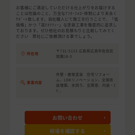
お客様にご満足していただける仕上がりをお届けする
ことは勿論のこと、万全なｱﾌﾀｰﾌｫﾛｰ体制により末永く
ｻﾎﾟｰﾄ致します。自社職人にて施工を行うことで、「低
価格」かつ「高ｸｵﾘﾃｨｰ」な塗装工事を徹底的に追求し
ております。ぜひ他社のお見積もりと比較してみてく
ださい 弊社にご依頼頂ける事でしょう。
〒731-5133 広島県広島市佐伯区
所在地
旭園18-5
外壁・屋根塗装 住宅リフォー
ム、LDKリノベーション、全面改
事業内容
装増築、水回り、玄関窓、内装・ｴ
ｸ...
お問い合わせ
相場を確認する