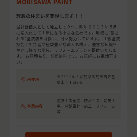
MORISAWA PAINT
理想の住まいを実現します！！
当社は個人として独立して９年、昨年２０１３年５月
に法人化して１年になる小さな会社です。地域に”愛さ
れる”塗装店を目指し、日々努力しています。 １級塗装
技能士所持者や経験豊かな職人も構え、豊富な知識を
生かし様々な塗装、リフォームプランを提供いたしま
す。 お見積もり、診断無料です。お気軽にお電話下さ
い。
〒733-0815 広島県広島市西区己
所在地
斐上４丁目8-5
塗装工事全般、防水工事、足場工
事業内容
事、店舗設計・施工、リフォーム
等