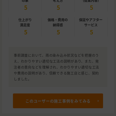
印象
考え方
(提案内容)
5
5
5
仕上がり
価格・費用の
保証やアフター
満足度
納得感
サービス
5
5
5
事前調査において、雨の染み込み状況などを把握のう
え、わかりやすい適切な工法の説明があり、また、発
注者の意向などを理解され、わかりやすい適切な工法
や費用の説明があり、信頼できる施工店と感じ、契約
しました。
このユーザーの施工事例をみてみる