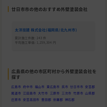
広島県
広島市
雨漏り・防水
廿日市市の他のおすすめ外壁塗装会社
山口県
柳井市
外壁の塗装, 外壁の貼り替え(サイデ
島根県
江津市
外壁と屋根の塗装
太洋技建 株式会社(福岡県/北九州市)
ヤ
広島県
広島市
外壁と屋根の塗装
累計施工件数: 243 件
累
平均施工単価: 1,259,304 円
平均
広島県
東広島市
外壁の塗装, 屋根の塗装, 外壁の貼
広島県
広島市
外壁と屋根の塗装
広島県
呉市
外壁の塗装, わからないので相談し
広島県
呉市
外壁の塗装
広島県の他の市区町村から外壁塗装会社を
探す
広島県
広島市
外壁の塗装
広島市
府中市
福山市
東広島市
呉市
廿日市市
安芸郡
広島県
広島市
外壁の塗装
尾道市
江田島市
大竹市
三原市
三次市
竹原市
山県郡
広島県
広島市
外壁と屋根の塗装
庄原市
安芸高田市
豊田郡
世羅郡
神石郡
広島県
安芸高田市
屋根の貼り替え(葺き替え)