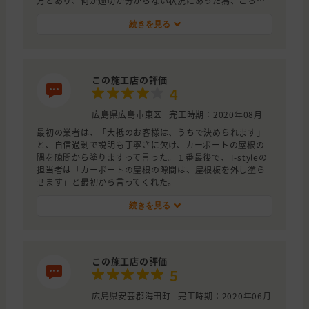
万とあり、何が適切か分からない状況にあった為、こちら
のサイトを利用しました。
続きを見る
アリショウさんは、アスベストの入っていないカラーベス
トの屋根は割れやすいため、塗装をすることで皿に割れが
広がった実事例の写真を見せてくれ、屋根自体の痛みはひ
どくないため、あと10年はもつであろうこと。その為、今
この施工店の評価
回は割れた部分だけの補修に留め、10年後にカバー工法を
4
行うようなコストとライフサイクルを考慮した提案をして
いただきました。
広島県広島市東区
完工時期：2020年08月
営業頂いた代表さんが、もともと、カラーべスト屋根を扱
最初の業者は、「大抵のお客様は、うちで決められます」
っていた職人さんであり、現場の管理もされていたことも
と、自信過剰で説明も丁寧さに欠け、カーポートの屋根の
信用に繋がり、無理やりの営業をされない姿勢も決め手に
隅を隙間から塗りますって言った。１番最後で、T-styleの
なりました。
担当者は「カーポートの屋根の隙間は、屋根板を外し塗ら
せます」と最初から言ってくれた。
続きを見る
この施工店の評価
5
広島県安芸郡海田町
完工時期：2020年06月