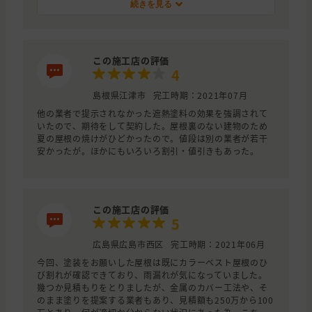
等を発見出来たかどうかわかりません、それに三社目はな
続きを見る
かなか見積に来てくれなかったので、二番目のアリショウ
さんに決めまた。施工後も良くしてもらい大助かりでし
た。
この施工店の評価
4
島根県江津市
完工時期：2021年07月
他の業者で提示されなかった遮熱塗料の効果を強調されて
いたので、期待をして契約した。屋根裏のない建物のため
夏の屋根の焼けがひどかったので。値段は別の業者が若干
安かったが。ほかにもいろいろ割引・値引きもあった。
この施工店の評価
5
広島県広島市西区
完工時期：2021年06月
今回、塗装をお願いした屋根は既にカラーベスト屋根のひ
び割れが確認できており、雨漏れが気になっていました。
幾つか見積もりをとりましたが、金属のカバー工法や、そ
のまま塗りを提案する業者もあり、見積額も250万から100