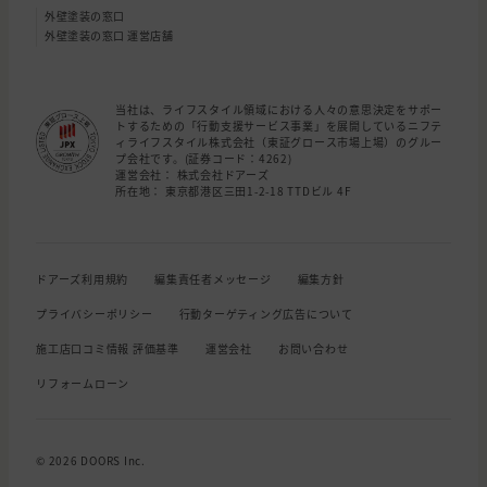
外壁塗装の窓口
外壁塗装の窓口 運営店舗
当社は、ライフスタイル領域における人々の意思決定をサポー
トするための「行動支援サービス事業」を展開しているニフテ
ィライフスタイル株式会社（東証グロース市場上場）のグルー
プ会社です。(証券コード：4262)
運営会社： 株式会社ドアーズ
所在地： 東京都港区三田1-2-18 TTDビル 4F
ドアーズ利用規約
編集責任者メッセージ
編集方針
プライバシーポリシー
行動ターゲティング広告について
施工店口コミ情報 評価基準
運営会社
お問い合わせ
リフォームローン
© 2026 DOORS Inc.