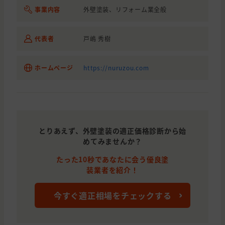
山口県
事業内容
光市
外壁塗装、リフォーム業全般
屋根の貼り替え(葺き替え), わから
広島県
広島市
わからないので相談したい, 雨漏り
代表者
戸嶋 秀樹
広島県
廿日市市
外壁の塗装
広島県
広島市
わからないので相談したい
ホームページ
https://nuruzou.com
広島県
廿日市市
外壁の塗装
山口県
岩国市
外壁の貼り替え(サイディング)
山口県
光市
防水
とりあえず、外壁塗装の適正価格診断から始
めてみませんか？
山口県
光市
屋根の塗装
たった10秒であなたに会う優良塗
広島県
広島市
外壁の塗装, 屋根の塗装, わからな
装業者を紹介！
山口県
柳井市
屋根の塗装
今すぐ適正相場をチェックする
山口県
下松市
外壁の塗装
広島県
広島市
外壁と屋根の塗装