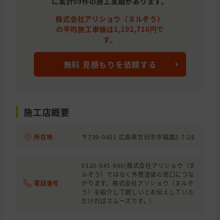
に累計59件の施工実績があります。
広島県
廿日市市
屋根の貼り替え(葺き替え), わか
株式会社アリショウ（ヌルぞう）
広島県
東広島市
屋根の貼り替え(葺き替え)
の平均施工単価は1,192,710円で
す。
広島県
東広島市
外壁と屋根の塗装
広島県
東広島市
屋根の貼り替え(葺き替え)
無料 見積もりを依頼する
広島県
広島市
屋根の塗装, 雨漏り・防水, 雨漏り, 
広島県
江田島市
わからないので相談したい, 雨漏り
施工店概要
広島県
三原市
外壁の塗装
山口県
大島郡
外壁の塗装
所在地
〒739-0401 広島県廿日市市福面2-7-28
広島県
呉市
わからないので相談したい
0120-945-990(株式会社アリショウ（ヌ
広島県
山県郡
外壁の塗装, 屋根の塗装, 屋根の貼り
ルぞう）ではなく外壁塗装の窓口につな
電話番号
がります。株式会社アリショウ（ヌルぞ
広島県
呉市
う）を紹介して欲しいとお伝えしていた
外壁の塗装
だければスムーズです。)
広島県
廿日市市
外壁と屋根の塗装