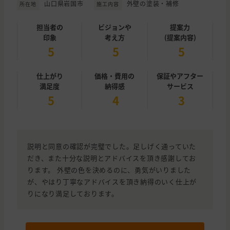
山口県岩国市
外壁の塗装・補修
所在地
施工内容
担当者の
ビジョンや
提案力
印象
考え方
(提案内容)
5
5
5
仕上がり
価格・費用の
保証やアフター
満足度
納得感
サービス
5
4
3
説明と同意の確認が完璧でした。足しげく通っていた
だき、また十分な説明とアドバイスを頂き感謝してお
ります。 外壁の色を決めるのに、勇気がいりました
が、やはり丁寧なアドバイスを頂き納得のいく仕上が
りになり満足しております。