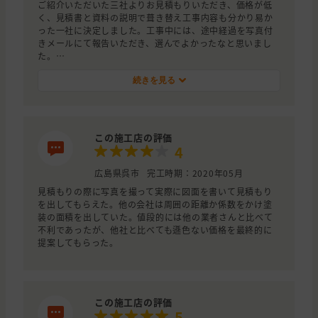
ご紹介いただいた三社よりお見積もりいただき、価格が低
く、見積書と資料の説明で葺き替え工事内容も分かり易か
った一社に決定しました。工事中には、途中経過を写真付
きメールにて報告いただき、選んでよかったなと思いまし
た。
なお、他二社様も何度も足を運んで、丁寧にお見積もりい
ただきました。
続きを見る
この施工店の評価
4
広島県呉市
完工時期：2020年05月
見積もりの際に写真を撮って実際に図面を書いて見積もり
を出してもらえた。他の会社は周囲の距離か係数をかけ塗
装の面積を出していた。値段的には他の業者さんと比べて
不利であったが、他社と比べても遜色ない価格を最終的に
提案してもらった。
この施工店の評価
5