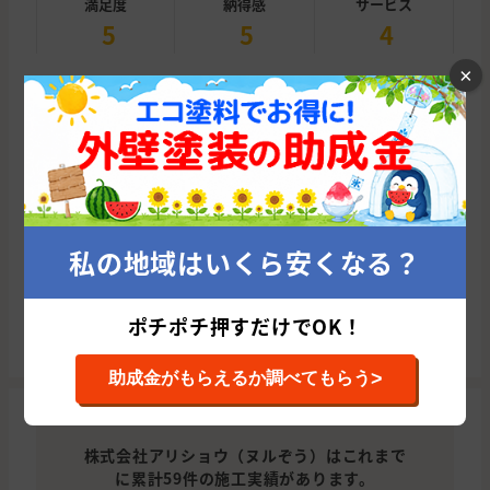
満足度
納得感
サービス
5
5
4
×
６社から見積書いただいた中で唯一、ドローンで屋根
や壁の状態を撮影し、見積書と一緒に外観の寸法、写
真をCADの図面をいただけた事がが決め手でした。 も
ちろん、金額も決め手の一つでした。 家の状態を写真
付きで見ることができるのは必要だ...
続きを読む
私の地域はいくら安くなる？
ポチポチ押すだけでOK！
このユーザーの施工事例をみてみる
>
助成金がもらえるか調べてもらう
株式会社アリショウ（ヌルぞう）はこれまで
に累計59件の施工実績があります。