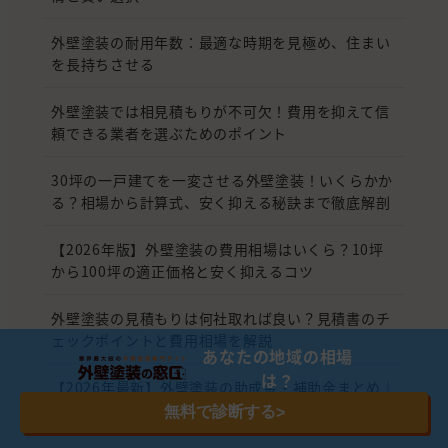
外壁塗装の耐用年数：最適な時期を見極め、住まい
を長持ちさせる
外壁塗装では相見積もりが不可欠！費用を抑えて信
頼できる業者を選ぶためのポイント
30坪の一戸建てを一変させる外壁塗装！いくらかか
る？相場から計算式、安く抑える秘訣まで徹底解剖
【2026年版】外壁塗装の費用相場はいくら？10坪
から100坪の適正価格と安く抑えるコツ
外壁塗装の見積もりは何社取れば良い？見積書のチ
ェックポイントと費用相場を解説
あなたの地域の相場
は？
【2026年最新】外壁塗装の助成金・補助金まとめ｜
申請方法・条件や注意点を解説
無料で診断する
>