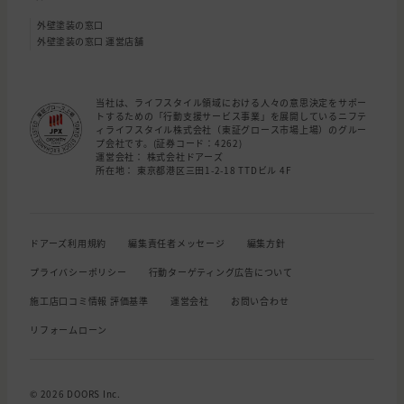
外壁塗装の窓口
外壁塗装の窓口 運営店舗
当社は、ライフスタイル領域における人々の意思決定をサポー
トするための「行動支援サービス事業」を展開しているニフテ
ィライフスタイル株式会社（東証グロース市場上場）のグルー
プ会社です。(証券コード：4262)
運営会社： 株式会社ドアーズ
所在地： 東京都港区三田1-2-18 TTDビル 4F
ドアーズ利用規約
編集責任者メッセージ
編集方針
プライバシーポリシー
行動ターゲティング広告について
施工店口コミ情報 評価基準
運営会社
お問い合わせ
リフォームローン
© 2026 DOORS Inc.