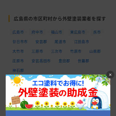
広島県の市区町村から外壁塗装業者を探す
広島市
府中市
福山市
東広島市
呉市
廿日市市
安芸郡
尾道市
江田島市
大竹市
三原市
三次市
竹原市
山県郡
庄原市
安芸高田市
豊田郡
世羅郡
神石郡
×