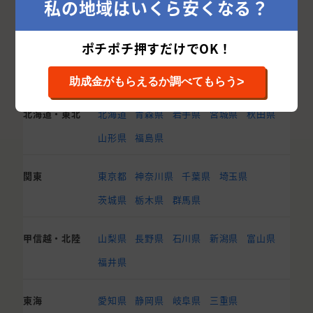
私の地域はいくら安くなる？
ポチポチ押すだけでOK！
他都道府県から外壁塗装業者を探す
>
助成金がもらえるか調べてもらう
北海道・東北
北海道
青森県
岩手県
宮城県
秋田県
山形県
福島県
関東
東京都
神奈川県
千葉県
埼玉県
茨城県
栃木県
群馬県
甲信越・北陸
山梨県
長野県
石川県
新潟県
富山県
福井県
東海
愛知県
静岡県
岐阜県
三重県