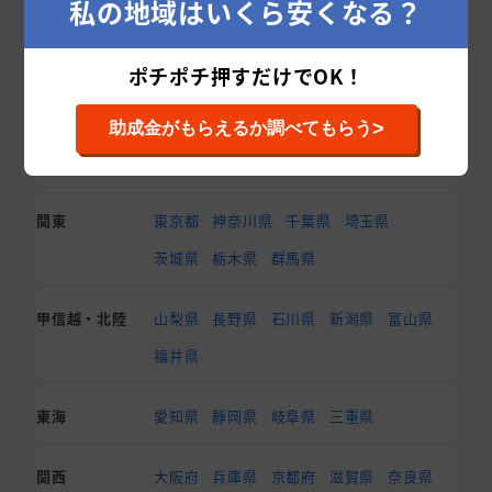
私の地域はいくら安くなる？
他都道府県から外壁塗装業者を探す
ポチポチ押すだけでOK！
北海道・東北
北海道
青森県
岩手県
宮城県
秋田県
>
助成金がもらえるか調べてもらう
山形県
福島県
関東
東京都
神奈川県
千葉県
埼玉県
茨城県
栃木県
群馬県
甲信越・北陸
山梨県
長野県
石川県
新潟県
富山県
福井県
東海
愛知県
静岡県
岐阜県
三重県
関西
大阪府
兵庫県
京都府
滋賀県
奈良県