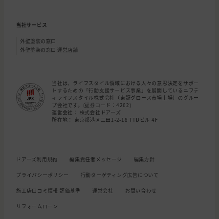
当社サービス
外壁塗装の窓口
外壁塗装の窓口 運営店舗
当社は、ライフスタイル領域における人々の意思決定をサポー
トするための「行動支援サービス事業」を展開しているニフテ
ィライフスタイル株式会社（東証グロース市場上場）のグルー
プ会社です。(証券コード：4262)
運営会社： 株式会社ドアーズ
所在地： 東京都港区三田1-2-18 TTDビル 4F
ドアーズ利用規約
編集責任者メッセージ
編集方針
プライバシーポリシー
行動ターゲティング広告について
施工店口コミ情報 評価基準
運営会社
お問い合わせ
リフォームローン