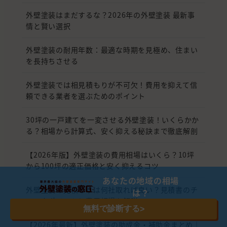
外壁塗装はまだするな？2026年の外壁塗装 最新事
情と賢い選択
外壁塗装の耐用年数：最適な時期を見極め、住まい
を長持ちさせる
外壁塗装では相見積もりが不可欠！費用を抑えて信
頼できる業者を選ぶためのポイント
30坪の一戸建てを一変させる外壁塗装！いくらかか
る？相場から計算式、安く抑える秘訣まで徹底解剖
【2026年版】外壁塗装の費用相場はいくら？10坪
から100坪の適正価格と安く抑えるコツ
あなたの地域の相場
外壁塗装の見積もりは何社取れば良い？見積書のチ
は？
ェックポイントと費用相場を解説
無料で診断する
>
【2026年最新】外壁塗装の助成金・補助金まとめ｜