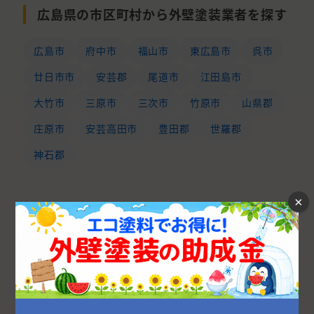
広島県の市区町村から外壁塗装業者を探す
広島市
府中市
福山市
東広島市
呉市
廿日市市
安芸郡
尾道市
江田島市
大竹市
三原市
三次市
竹原市
山県郡
庄原市
安芸高田市
豊田郡
世羅郡
神石郡
×