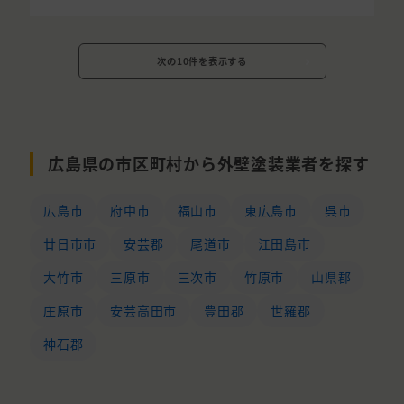
次の10件を表示する
広島県の市区町村から外壁塗装業者を探す
広島市
府中市
福山市
東広島市
呉市
廿日市市
安芸郡
尾道市
江田島市
大竹市
三原市
三次市
竹原市
山県郡
庄原市
安芸高田市
豊田郡
世羅郡
神石郡