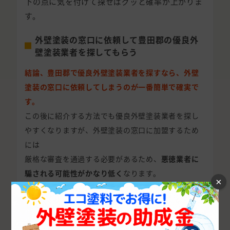
下の点に気を付けて探せばグッと確率が上がりま
す。
外壁塗装の窓口に依頼して豊田郡の優良外
壁塗装業者を探してもらう
結論、豊田郡で優良外壁塗装業者を探すなら、外壁
塗装の窓口に依頼してしまうのが一番簡単で確実で
す。
この後に紹介する方法でも優良外壁塗装業者を探し
やすくなりますが、外壁塗装の窓口に加盟するため
には
厳格な審査を通過する必要があるため、
悪徳業者に
騙される可能性がかなり低く
なります。
×
外壁塗装の窓口ではスタッフがあなたに合った最適
な優良外壁塗装業者を紹介するため、自分で面倒な
調査は不要です。