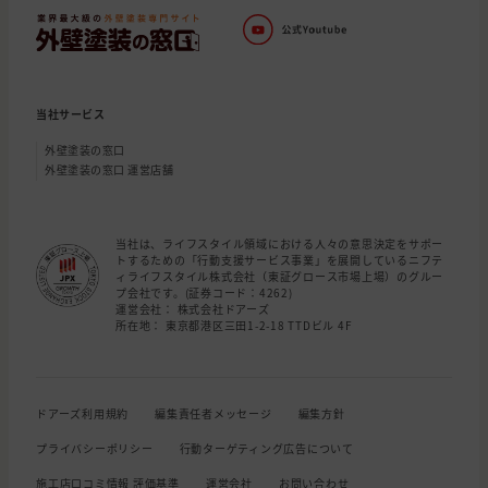
当社サービス
外壁塗装の窓口
外壁塗装の窓口 運営店舗
当社は、ライフスタイル領域における人々の意思決定をサポー
トするための「行動支援サービス事業」を展開しているニフテ
ィライフスタイル株式会社（東証グロース市場上場）のグルー
プ会社です。(証券コード：4262)
運営会社： 株式会社ドアーズ
所在地： 東京都港区三田1-2-18 TTDビル 4F
ドアーズ利用規約
編集責任者メッセージ
編集方針
プライバシーポリシー
行動ターゲティング広告について
施工店口コミ情報 評価基準
運営会社
お問い合わせ