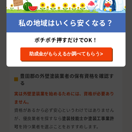
外壁塗装の窓口では豊田郡に厳選された豊田郡社の
加盟店が掲載されていますので、もちろんご自身で
お選びいただくことも可能です。
私の地域はいくら安くなる？
外壁塗装は高額で非常に大事なお買い物になります
ので、是非プロにあなたの最適な外壁塗装業者を紹
ポチポチ押すだけでOK！
介させてください。
おすすめ記事：
優良な外壁塗装業者の選び方を解
>
助成金がもらえるか調べてもらう
説！警戒すべき悪徳業者の見極め方とは
豊田郡の外壁塗装業者の保有資格を確認す
る
実は外壁塗装業を始めるためには、資格が必要あり
ません。
資格があるから必ず安心というわけではありません
が、優良業者を探すなら
塗装技能士か塗装工事業許
可
を持つ業者を選ぶことをおすすめします。