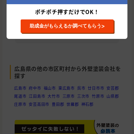
ポチポチ押すだけでOK！
太洋技建 株式会社(福岡県/北九州市)
太
>
助成金がもらえるか調べてもらう
累計施工件数: 243 件
累
平均施工単価: 1,259,304 円
平均
広島県の他の市区町村から外壁塗装会社を
探す
広島市
府中市
福山市
東広島市
呉市
廿日市市
安芸郡
尾道市
江田島市
大竹市
三原市
三次市
竹原市
山県郡
庄原市
安芸高田市
豊田郡
世羅郡
神石郡