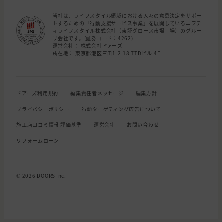
当社は、ライフスタイル領域における人々の意思決定をサポー
トするための「行動支援サービス事業」を展開しているニフテ
ィライフスタイル株式会社（東証グロース市場上場）のグルー
プ会社です。(証券コード：4262)
運営会社： 株式会社ドアーズ
所在地： 東京都港区三田1-2-18 TTDビル 4F
ドアーズ利用規約
編集責任者メッセージ
編集方針
プライバシーポリシー
行動ターゲティング広告について
施工店口コミ情報 評価基準
運営会社
お問い合わせ
リフォームローン
© 2026 DOORS Inc.