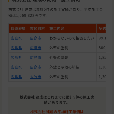
株式会社 建成は累計5件の施工実績があり、平均施工金
額は1,069,822円です。
都道府県
市区町村
施工内容
契約金額
広島県
広島市
わからないので相談したい
99,110
広島県
広島市
外壁の塗装
800,00
広島県
広島市
外壁の塗装
1,850,0
広島県
広島市
外壁と屋根の塗装
1,300,0
広島県
大竹市
外壁の塗装
1,300,0
株式会社 建成はこれまでに累計5件の施工実
績があります。
株式会社 建成の平均施工単価は