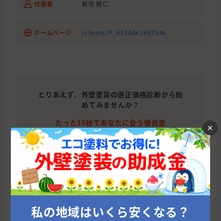
代表者
新宅 隆仁
ホームページ
/clients/P_6358de2692546
とりあえず、外壁塗装の適正価格診断から始
めてみませんか？
たった10秒であなたに会う優良塗
×
装業者を紹介！
今すぐ適正相場をチェックする
広島市の他のおすすめ外壁塗装会社
私の地域はいくら安くなる？