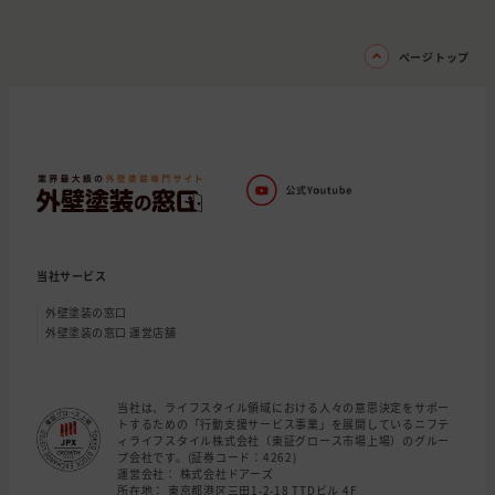
ページトップ
当社サービス
外壁塗装の窓口
外壁塗装の窓口 運営店舗
当社は、ライフスタイル領域における人々の意思決定をサポー
トするための「行動支援サービス事業」を展開しているニフテ
ィライフスタイル株式会社（東証グロース市場上場）のグルー
プ会社です。(証券コード：4262)
運営会社： 株式会社ドアーズ
所在地： 東京都港区三田1-2-18 TTDビル 4F