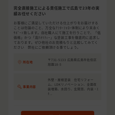
完全直接施工による責任施工で広島で23年の実
績お任せください
お客様にご満足していただける仕上がりをお届けする
ことは勿論のこと、万全なｱﾌﾀｰﾌｫﾛｰ体制により末永く
ｻﾎﾟｰﾄ致します。自社職人にて施工を行うことで、「低
価格」かつ「高ｸｵﾘﾃｨｰ」な塗装工事を徹底的に追求し
ております。ぜひ他社のお見積もりと比較してみてく
ださい 弊社にご依頼頂ける事でしょう。
〒731-5133 広島県広島市佐伯区
所在地
旭園18-5
外壁・屋根塗装 住宅リフォー
ム、LDKリノベーション、全面改
事業内容
装増築、水回り、玄関窓、内装・ｴ
ｸ...