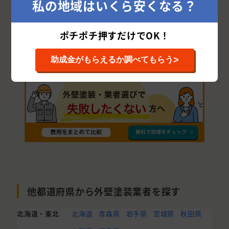
私の地域はいくら安くなる？
大竹市
三原市
三次市
竹原市
山県郡
庄原市
安芸高田市
豊田郡
世羅郡
ポチポチ押すだけでOK！
神石郡
>
助成金がもらえるか調べてもらう
他都道府県から外壁塗装業者を探す
北海道・東北
北海道
青森県
岩手県
宮城県
秋田県