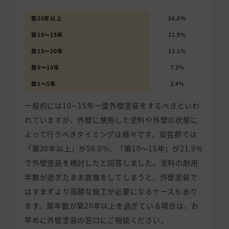
築20年以上
56.0%
築10〜15年
21.9%
築15〜20年
12.1%
築5〜10年
7.3%
築1〜5年
2.4%
一般的には10∼15年一度外壁塗装をするべきといわ
れていますが、外壁に使用した塗料や外壁の状態に
よって行うべきタイミングは様々です。安芸郡では
「築20年以上」が56.0%、「築10〜15年」が21.9%
で外壁塗装を検討したと回答しました。塗料の耐用
年数が過ぎたまま放置をしてしまうと、外壁塗装で
はすまずより高額な施工が必要になるケースもあり
ます。築年数が築20年以上を過ぎている場合は、お
早めに外壁塗装の窓口にご相談ください。