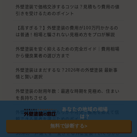
外壁塗装で価格交渉するコツは？見積もり費用の値
引きを受けるためのポイント
【高すぎる？】外壁塗装の費用が100万円かかるの
は普通！相場と騙されない見極め方をプロが解説
外壁塗装を安く抑えるための完全ガイド｜費用相場
から優良業者の選び方まで
外壁塗装はまだするな？2026年の外壁塗装 最新事
情と賢い選択
外壁塗装の耐用年数：最適な時期を見極め、住まい
を長持ちさせる
あなたの地域の相場
外壁塗装では相見積もりが不可欠！費用を抑えて信
は？
頼できる業者を選ぶためのポイント
無料で診断する
>
30坪の一戸建てを一変させる外壁塗装！いくらかか