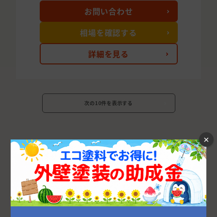
お問い合わせ
相場を確認する
詳細を見る
次の10件を表示する
×
広島県の市区町村から外壁塗装業者を探す
広島市
府中市
福山市
東広島市
呉市
廿日市市
安芸郡
尾道市
江田島市