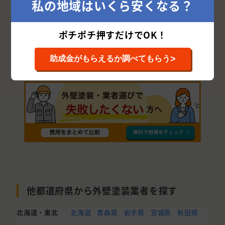
私の地域はいくら安くなる？
大竹市
三原市
三次市
竹原市
山県郡
庄原市
安芸高田市
豊田郡
世羅郡
ポチポチ押すだけでOK！
神石郡
>
助成金がもらえるか調べてもらう
他都道府県から外壁塗装業者を探す
北海道・東北
北海道
青森県
岩手県
宮城県
秋田県