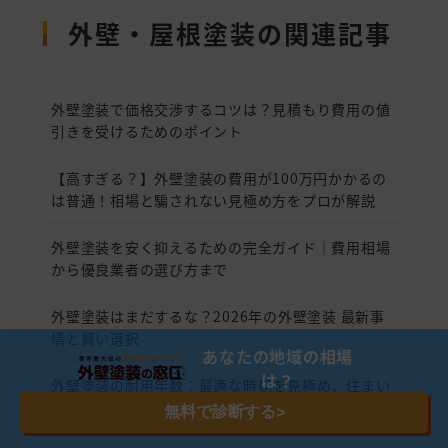
外壁・屋根塗装の関連記事
外壁塗装で価格交渉するコツは？見積もり費用の値
引きを受けるためのポイント
【高すぎる？】外壁塗装の費用が100万円かかるの
は普通！相場と騙されない見極め方をプロが解説
外壁塗装を安く抑えるための完全ガイド｜費用相場
から優良業者の選び方まで
外壁塗装はまだするな？2026年の外壁塗装 最新事
情と賢い選択
あなたの地域の相場
は？
外壁塗装の耐用年数：最適な時期を見極め、住まい
を長持ちさせる
無料で診断する
>