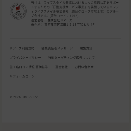
当社は、ライフスタイル領域における人々の意思決定をサポー
トするための「行動支援サービス事業」を展開しているニフテ
ィライフスタイル株式会社（東証グロース市場上場）のグルー
プ会社です。(証券コード：4262)
運営会社： 株式会社ドアーズ
所在地： 東京都港区三田1-2-18 TTDビル 4F
ドアーズ利用規約
編集責任者メッセージ
編集方針
プライバシーポリシー
行動ターゲティング広告について
施工店口コミ情報 評価基準
運営会社
お問い合わせ
リフォームローン
© 2026 DOORS Inc.