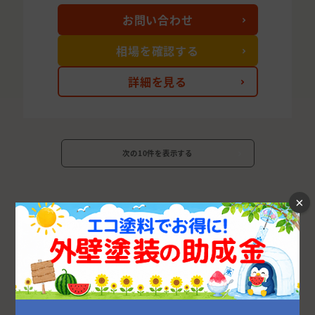
お問い合わせ
相場を確認する
詳細を見る
次の10件を表示する
×
広島県の市区町村から外壁塗装業者を探す
広島市
府中市
福山市
東広島市
呉市
廿日市市
安芸郡
尾道市
江田島市