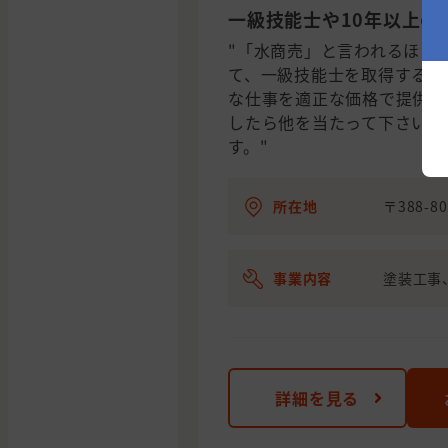
一級技能士や10年以上の
"「水商売」と言われるほど
て、一級技能士を取得する腕
な仕事を適正な価格で提供致
したら他を当たって下さい。
す。"
所在地
〒388-
事業内容
塗装工事
詳細を見る