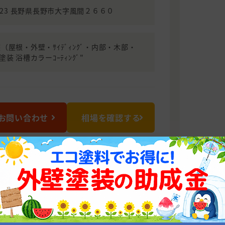
0023 長野県長野市大字風間２６６０
（屋根・外壁・ｻｲﾃﾞｨﾝｸﾞ・内部・木部・
塗装 浴槽カラーｺｰﾃｨﾝｸﾞ"
お問い合わせ
相場を確認する