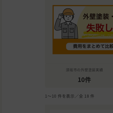
須坂市の外壁塗装実績
10件
1〜10
件を表示／全
18
件