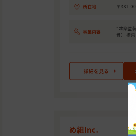
所在地
〒381-
"建築塗装
事業内容
骨） 橋梁
詳細を見る
め組Inc.