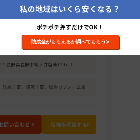
経験に裏打ちされた仕事をお約束！
私の地域はいくら安くなる？
悪質な業者も多々みられる塗装業界におい
前と知識、10年をこえる経験を元に確か
ポチポチ押すだけでOK！
します。 ただ安いだけの業者をお探しで
 当社は完璧な仕事を最安値で提供致しま
>
助成金がもらえるか調べてもらう
8014 長野県長野市篠ノ井塩崎1207-1
、防水工事、仮設工事、総合リフォーム業
お問い合わせ
相場を確認する