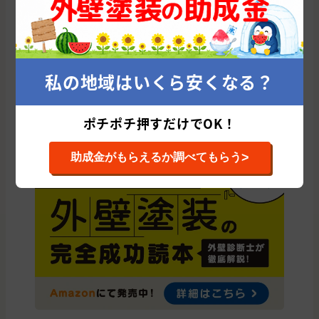
長野市
松本市
上田市
茅野市
上伊那郡
北佐久郡
安曇野市
諏訪郡
飯田市
佐久市
塩尻市
伊那市
諏訪市
中野市
下伊那郡
千曲市
小諸市
東御市
岡谷市
須坂市
私の地域はいくら安くなる？
駒ヶ根市
北安曇郡
大町市
上水内郡
東筑摩郡
埴科郡
飯山市
上高井郡
小県郡
木曽郡
南佐久郡
下高井郡
下水内郡
ポチポチ押すだけでOK！
>
助成金がもらえるか調べてもらう