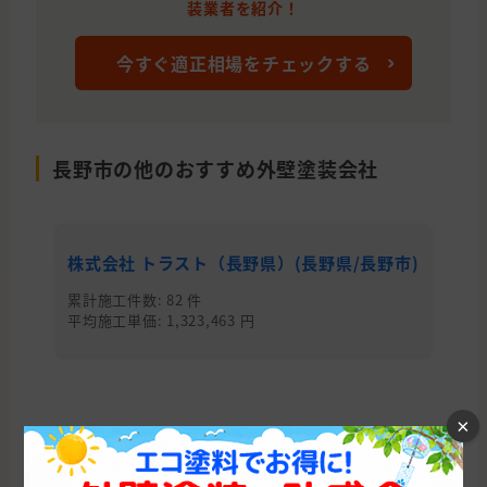
装業者を紹介！
今すぐ適正相場をチェックする
長野市の他のおすすめ外壁塗装会社
株式会社 トラスト（長野県）(長野県/長野市)
有
累計施工件数: 82 件
累
平均施工単価: 1,323,463 円
平均
×
長野県の他の市区町村から外壁塗装会社を
探す