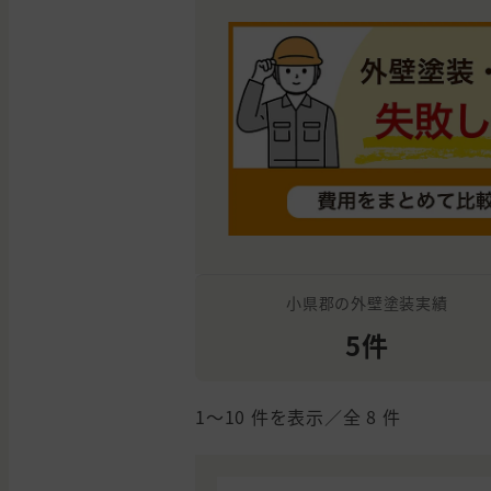
小県郡の外壁塗装実績
5件
1〜10
件を表示／全
8
件