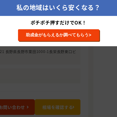
私の地域はいくら安くなる？
密着した営業担当スタッフ、そして工事
識が豊富な資格取得の工事スタッフの構
ポチポチ押すだけでOK！
方に拘りを持った会社です。地元のお客
に考えておりますので宜しくお願い致し
>
助成金がもらえるか調べてもらう
0921 長野県長野市栗田1000-1長栄長野東口ビ
お問い合わせ
相場を確認する