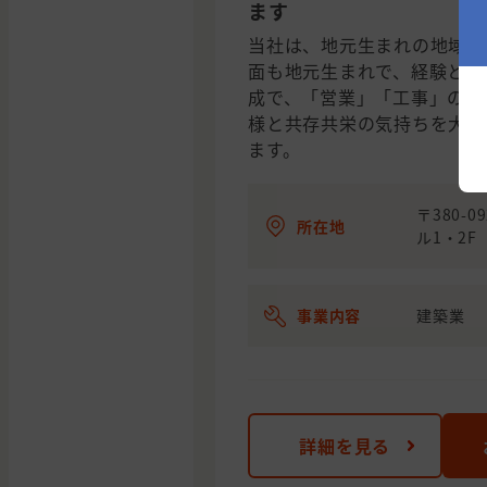
ます
当社は、地元生まれの地域に
面も地元生まれで、経験と知
成で、「営業」「工事」の両
様と共存共栄の気持ちを大切
ます。
〒380-
所在地
ル1・2F
事業内容
建築業
詳細を見る