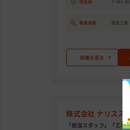
所在地
〒381-0
事業内容
塗装工事
詳細を見る
株式会社 ナリスス
「担当スタッフ」「工事