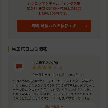
シンニッケンホールディングス株
式会社 長野支店の平均施工単価は
1,160,500円です。
無料 見積もりを依頼する
施工店口コミ情報
この施工店の評価
4
長野県上田市
完工時期：2022年10月
今回の外壁塗装は2色で塗装してもらいましたが 営業マン
より金額は変わらないので2色にての塗装を勧められて色は
自分で決めたのですが色についても営業マンより助言をい
ただき決めました。大変気に入ってます。雨樋は塗装する
つもりは無かったのですが サービスで塗装して頂けると
の事でトタン屋根と同じ色で塗装して頂きこれも気に入っ
ております。営業マンの方が気さくで何でも話せる方で
続きを見る