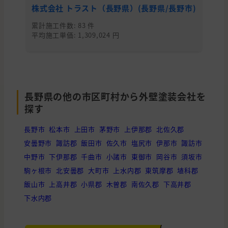
株式会社 トラスト（長野県）(長野県/長野市)
有
累計施工件数: 83 件
累
平均施工単価: 1,309,024 円
平均
長野県の他の市区町村から外壁塗装会社を
探す
長野市
松本市
上田市
茅野市
上伊那郡
北佐久郡
安曇野市
諏訪郡
飯田市
佐久市
塩尻市
伊那市
諏訪市
中野市
下伊那郡
千曲市
小諸市
東御市
岡谷市
須坂市
駒ヶ根市
北安曇郡
大町市
上水内郡
東筑摩郡
埴科郡
飯山市
上高井郡
小県郡
木曽郡
南佐久郡
下高井郡
下水内郡