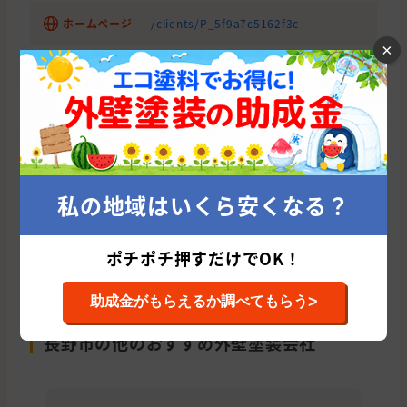
ホームページ
/clients/P_5f9a7c5162f3c
×
とりあえず、外壁塗装の適正価格診断から始
めてみませんか？
たった10秒であなたに会う優良塗
私の地域はいくら安くなる？
装業者を紹介！
今すぐ適正相場をチェックする
ポチポチ押すだけでOK！
>
助成金がもらえるか調べてもらう
長野市の他のおすすめ外壁塗装会社