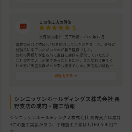
色々親身に相談に乗ってくださり今回の外壁塗装工事は正
解だと思います。
この施工店の評価
5
長野県小諸市
完工時期：2020年12月
塗装の窓口に依頼し4社を紹介していただきました。最後に
見積りに来ていただいたのが新日建様でした。
他社の見積りが出る前に当日に金額を提示していただき、
会社案内で大手企業であることを知り、また訪れて来てく
れた方が支店長様だった事も驚きでした。支店長の積極的
な対応に他社の見積りが出る前に契約してしまいましたが
最安値の金額でした。
続きを見る
後は仕上がりを期待しております。
シンニッケンホールディングス株式会社 長
野支店の成約・施工情報
シンニッケンホールディングス株式会社 長野支店は累計
4件の施工実績があり、平均施工金額は1,160,500円で
す。