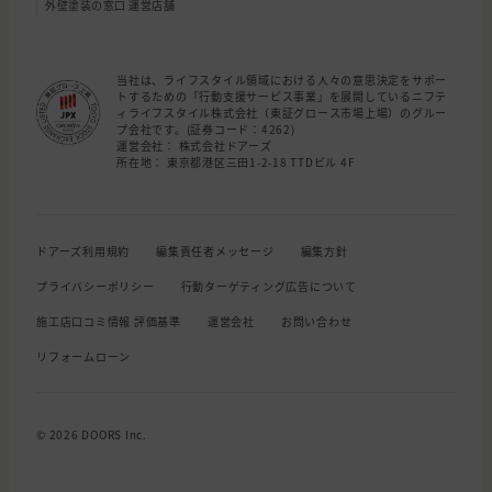
外壁塗装の窓口 運営店舗
当社は、ライフスタイル領域における人々の意思決定をサポー
トするための「行動支援サービス事業」を展開しているニフテ
ィライフスタイル株式会社（東証グロース市場上場）のグルー
プ会社です。(証券コード：4262)
運営会社： 株式会社ドアーズ
所在地： 東京都港区三田1-2-18 TTDビル 4F
ドアーズ利用規約
編集責任者メッセージ
編集方針
プライバシーポリシー
行動ターゲティング広告について
施工店口コミ情報 評価基準
運営会社
お問い合わせ
リフォームローン
© 2026 DOORS Inc.