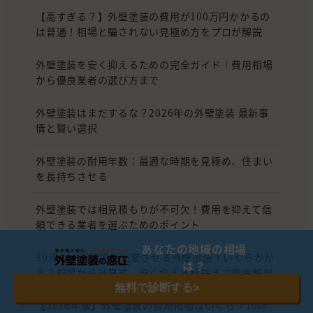
【高すぎる？】外壁塗装の費用が100万円かかるの
は普通！相場と騙されない見極め方をプロが解説
外壁塗装を安く抑えるための完全ガイド｜費用相場
から優良業者の選び方まで
外壁塗装はまだするな？2026年の外壁塗装 最新事
情と賢い選択
外壁塗装の耐用年数：最適な時期を見極め、住まい
を長持ちさせる
外壁塗装では相見積もりが不可欠！費用を抑えて信
頼できる業者を選ぶためのポイント
あなたの地域の相場
30坪の一戸建てを一変させる外壁塗装！いくらかか
は？
る？相場から計算式、安く抑える秘訣まで徹底解剖
無料で診断する
>
【2026年版】外壁塗装の費用相場はいくら？10坪