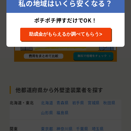
私の地域はいくら安くなる？
木曽郡
南佐久郡
下高井郡
下水内郡
ポチポチ押すだけでOK！
>
助成金がもらえるか調べてもらう
他都道府県から外壁塗装業者を探す
北海道・東北
北海道
青森県
岩手県
宮城県
秋田県
山形県
福島県
関東
東京都
神奈川県
千葉県
埼玉県