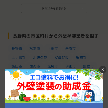
次の10件を表示する
長野県の市区町村から外壁塗装業者を探す
長野市
松本市
上田市
茅野市
上伊那郡
北佐久郡
安曇野市
諏訪郡
飯田市
佐久市
塩尻市
伊那市
諏訪市
×
中野市
下伊那郡
千曲市
小諸市
東御市
岡谷市
須坂市
駒ヶ根市
北安曇郡
大町市
上水内郡
東筑摩郡
埴科郡
飯山市
上高井郡
小県郡