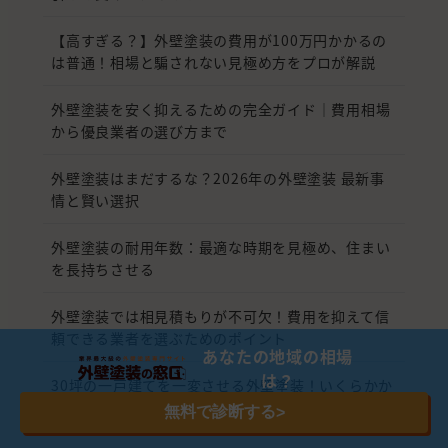
【高すぎる？】外壁塗装の費用が100万円かかるの
は普通！相場と騙されない見極め方をプロが解説
外壁塗装を安く抑えるための完全ガイド｜費用相場
から優良業者の選び方まで
外壁塗装はまだするな？2026年の外壁塗装 最新事
情と賢い選択
外壁塗装の耐用年数：最適な時期を見極め、住まい
を長持ちさせる
外壁塗装では相見積もりが不可欠！費用を抑えて信
頼できる業者を選ぶためのポイント
あなたの地域の相場
は？
30坪の一戸建てを一変させる外壁塗装！いくらかか
る？相場から計算式、安く抑える秘訣まで徹底解剖
無料で診断する
>