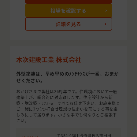
相場を確認する
詳細を見る
木次建設工業 株式会社
外壁塗装は、早め早めのﾒﾝﾃﾅﾝｽが一番。おまか
せください。
おかげさまで弊社は26周年です。住環境において一級
建築士が、総合的に対応致します。住宅設計から新
築・増改築・ﾘﾌｫｰﾑ すべてお任せ下さい。お施主様と
ご一緒に1つ1つ打合せ理想の住まいを形にする事を楽
しみにして居ります。小さな事でも何なりとご相談下
さい。
〒384-0301 長野県佐久市臼田