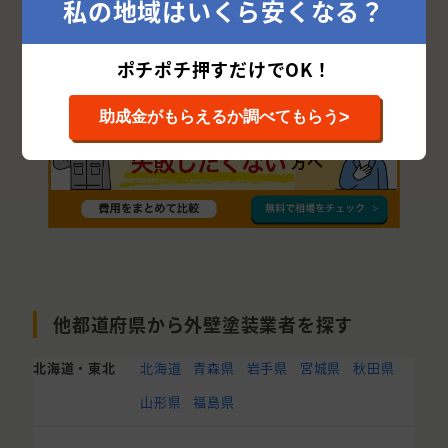
私の地域はいくら安くなる？
木曽郡
南佐久郡
下高井郡
下水内郡
ポチポチ押すだけでOK！
>
助成金がもらえるか調べてもらう
他都道府県から外壁塗装業者を探す
北海道・東北
北海道
青森県
岩手県
宮城県
秋田県
山形県
福島県