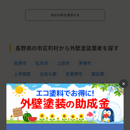
次の10件を表示する
長野県の市区町村から外壁塗装業者を探す
長野市
松本市
上田市
茅野市
上伊那郡
北佐久郡
安曇野市
諏訪郡
×
飯田市
佐久市
塩尻市
伊那市
諏訪市
中野市
下伊那郡
千曲市
小諸市
東御市
岡谷市
須坂市
駒ヶ根市
北安曇郡
大町市
上水内郡
東筑摩郡
埴科郡
飯山市
上高井郡
小県郡