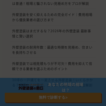
は普通！相場と騙されない見極め方をプロが解説
外壁塗装を安く抑えるための完全ガイド｜費用相場
から優良業者の選び方まで
外壁塗装はまだするな？2026年の外壁塗装 最新事
情と賢い選択
外壁塗装の耐用年数：最適な時期を見極め、住まい
を長持ちさせる
外壁塗装では相見積もりが不可欠！費用を抑えて信
頼できる業者を選ぶためのポイント
30坪の一戸建てを一変させる外壁塗装！いくらかか
あなたの地域の相場
る？相場から計算式、安く抑える秘訣まで徹底解剖
は？
【2026年版】外壁塗装の費用相場はいくら？10坪
無料で診断する
>
から100坪の適正価格と安く抑えるコツ