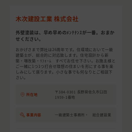
木次建設工業 株式会社
外壁塗装は、早め早めのﾒﾝﾃﾅﾝｽが一番。おまか
せください。
おかげさまで弊社は26周年です。住環境において一級
建築士が、総合的に対応致します。住宅設計から新
築・増改築・ﾘﾌｫｰﾑ すべてお任せ下さい。お施主様と
ご一緒に1つ1つ打合せ理想の住まいを形にする事を楽
しみにして居ります。小さな事でも何なりとご相談下
さい。
〒384-0301 長野県佐久市臼田
所在地
1959-1番地
事業内容
一級建築士事務所・ 総合建設業