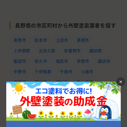
長野県の市区町村から外壁塗装業者を探す
長野市
松本市
上田市
茅野市
上伊那郡
北佐久郡
安曇野市
諏訪郡
飯田市
佐久市
塩尻市
伊那市
諏訪市
中野市
下伊那郡
千曲市
小諸市
×
東御市
岡谷市
須坂市
駒ヶ根市
北安曇郡
大町市
上水内郡
東筑摩郡
埴科郡
飯山市
上高井郡
小県郡
木曽郡
南佐久郡
下高井郡
下水内郡