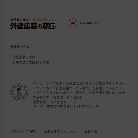
当社サービス
外壁塗装の窓口
外壁塗装の窓口 運営店舗
当社は、ライフスタイル領域における人々の意思決定をサポー
トするための「行動支援サービス事業」を展開しているニフテ
ィライフスタイル株式会社（東証グロース市場上場）のグルー
プ会社です。(証券コード：4262)
運営会社： 株式会社ドアーズ
所在地： 東京都港区三田1-2-18 TTDビル 4F
ドアーズ利用規約
編集責任者メッセージ
編集方針