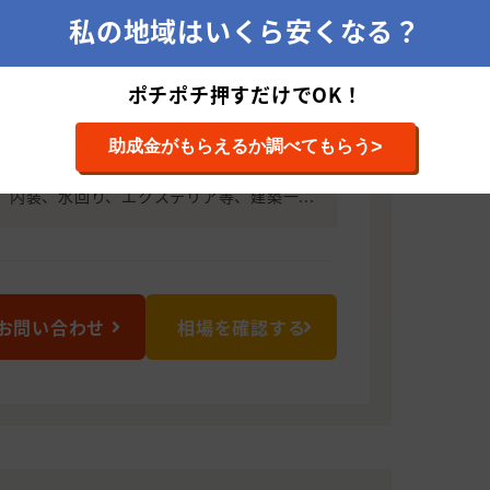
証が可能で施工後の無料点検もお任せく
私の地域はいくら安くなる？
社屋根工事も大得意です！
ポチポチ押すだけでOK！
1170 埼玉県川越市むさしの15番地13
>
助成金がもらえるか調べてもらう
ム業（建築塗装、屋根工事、耐震補強、地盤
、内装、水回り、エクステリア等、建築一...
お問い合わせ
相場を確認する