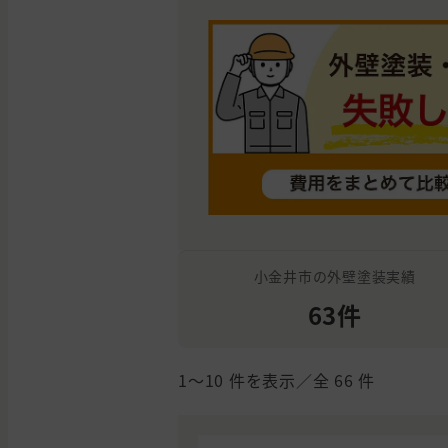
小金井市の外壁塗装実績
63件
1〜10
件を表示／全
66
件