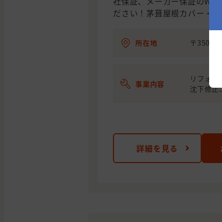
社保証、メーカー保証のW保
ださい！茅葺屋根カバー・神
所在地
〒350-
リフォー
事業内容
沈下修正
詳細を見る