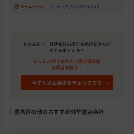
ホームページ
/clients/P_5e5c602fb43c5
東京都
足立区
外壁の塗装
東京都
練馬区
外壁の塗装
東京都
文京区
外壁と屋根の塗装
東京都
世田谷区
外壁の塗装
とりあえず、外壁塗装の適正価格診断から始
めてみませんか？
東京都
板橋区
外壁と屋根の塗装, 雨漏り・防水, わ
たった10秒であなたに会う優良塗
東京都
文京区
外壁の塗装, 外壁と屋根の塗装
装業者を紹介！
東京都
豊島区
外壁の塗装
今すぐ適正相場をチェックする
東京都
足立区
外壁と屋根の塗装, 雨漏り・防水
東京都
練馬区
外壁と屋根の塗装
埼玉県
朝霞市
外壁と屋根の塗装
豊島区の他のおすすめ外壁塗装会社
東京都
品川区
外壁と屋根の塗装
埼玉県
草加市
雨漏り・防水