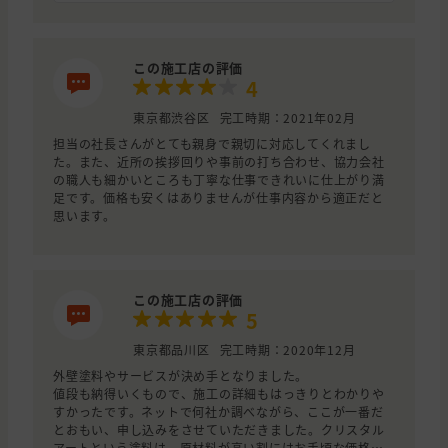
すぐに我が家に来て短期間で見積もりを出してくださいま
した。
三社を比べると担当者さんの対応の速さ、お話した時の信
この施工店の評価
頼性など総合的にみた見積り額でこちらに決定しました。
4
出来上がりにとても満足しています。
東京都渋谷区
完工時期：2021年02月
担当の社長さんがとても親身で親切に対応してくれまし
た。また、近所の挨拶回りや事前の打ち合わせ、協力会社
の職人も細かいところも丁寧な仕事できれいに仕上がり満
足です。価格も安くはありませんが仕事内容から適正だと
思います。
この施工店の評価
5
東京都品川区
完工時期：2020年12月
外壁塗料やサービスが決め手となりました。
値段も納得いくもので、施工の詳細もはっきりとわかりや
すかったです。ネットで何社か調べながら、ここが一番だ
とおもい、申し込みをさせていただきました。クリスタル
アートという塗料は、原材料が高い割にはお手頃な価格で