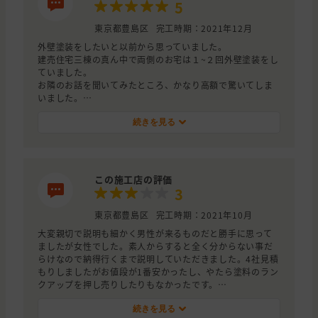
5
東京都豊島区
完工時期：2021年12月
外壁塗装をしたいと以前から思っていました。
建売住宅三棟の真ん中で両側のお宅は１~２回外壁塗装をし
ていました。
お隣のお話を聞いてみたところ、かなり高額で驚いてしま
いました。
しかしながら飛び込みの業者や電話での勧誘もかなり頻繁
にありましたが、すごく胡散臭く真剣にうけいられません
続きを見る
でした。
そうしているうちに果たして我が家の外壁塗装の「適正価
格」はどれくらいなのか知りたくなりました。。
インターネットで調べたところ無料査定のサイトがありま
この施工店の評価
した。
3
それが「外壁塗装の窓口」さんでした。
「外壁塗装」さんは一社、他のサイトでは二社の紹介があ
東京都豊島区
完工時期：2021年10月
り、見積もりが届きました。
大変親切で説明も細かく男性が来るものだと勝手に思って
使う塗料によっても違うのですが、他のサイトの一件は安
ましたが女性でした。素人からすると全く分からない事だ
すぎて心配になりました。
らけなので納得行くまで説明していただきました。4社見積
もう一件は4案の提示がありました。一番が塗料の価格の違
もりしましたがお値段が1番安かったし、やたら塗料のラン
いですが、安いものでも３００万円以上で一番高くなると
クアップを押し売りしたりもなかったです。
８００万円に近い見積もり額でした。
施工業者の評価は工事が終わらってからでないと最終的な
これはかなりの衝撃でした。
事はわかりませんので、真ん中にさせていただきます。
続きを見る
「外壁塗装の窓口」さんから紹介して頂いた業者さんは、