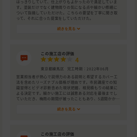
はっきりしていて、仕上がりもよかったので満足していま
す。塗装だけでなく建物周りの気になる点や細かい修繕に
ついて指摘していただけた。こちらの要望を丁寧に聞き取
って、それに合った提案をしていただけた。
続きを見る
この施工店の評価
4
東京都練馬区
完工時期：2022年06月
営業担当者が熱心で説得力のある説明と希望するカバー工
法を含めたリーズナブル価格が理由です。市民講座での知
識習得とビデオ診断含めた現状把握、相見積もりの結果に
よる決定です。細かい施工には誠意ある対応を最後までし
ていただき、梅雨の期間が被ったこともあり、5週間かかり
ました。
続きを見る
この施工店の評価