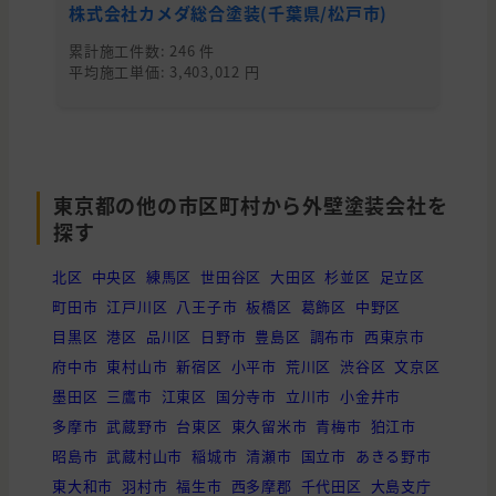
株式会社カメダ総合塗装(千葉県/松戸市)
創
東京都
江東区
外壁と屋根の塗装
累計施工件数: 246 件
累
平均施工単価: 3,403,012 円
平均
東京都の他の市区町村から外壁塗装会社を
探す
北区
中央区
練馬区
世田谷区
大田区
杉並区
足立区
町田市
江戸川区
八王子市
板橋区
葛飾区
中野区
目黒区
港区
品川区
日野市
豊島区
調布市
西東京市
府中市
東村山市
新宿区
小平市
荒川区
渋谷区
文京区
墨田区
三鷹市
江東区
国分寺市
立川市
小金井市
多摩市
武蔵野市
台東区
東久留米市
青梅市
狛江市
昭島市
武蔵村山市
稲城市
清瀬市
国立市
あきる野市
東大和市
羽村市
福生市
西多摩郡
千代田区
大島支庁