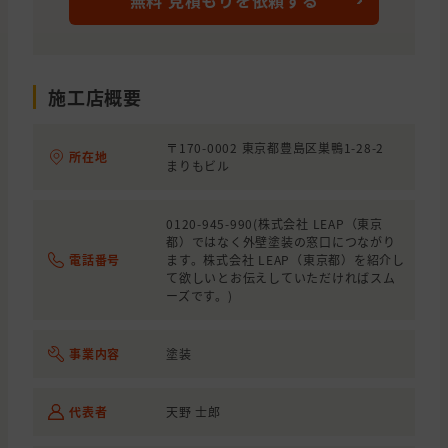
無料 見積もりを依頼する
東京都
荒川区
外壁の塗装
東京都
豊島区
外壁と屋根の塗装, 雨漏り・防水, わ
東京都
文京区
外壁の塗装, 屋根の塗装, 外壁と屋根の
施工店概要
東京都
足立区
外壁と屋根の塗装
〒170-0002 東京都豊島区巣鴨1-28-2
所在地
まりもビル
東京都
板橋区
わからないので相談したい
東京都
板橋区
外壁と屋根の塗装
0120-945-990(株式会社 LEAP（東京
都）ではなく外壁塗装の窓口につながり
東京都
足立区
外壁の塗装, 外壁の貼り替え(サイディ
電話番号
ます。株式会社 LEAP（東京都）を紹介し
て欲しいとお伝えしていただければスム
東京都
三鷹市
外壁と屋根の塗装
ーズです。)
東京都
板橋区
外壁と屋根の塗装, わからないので相
事業内容
塗装
東京都
渋谷区
外壁の塗装, 屋根の塗装
東京都
港区
外壁の塗装, わからないので相談した
代表者
天野 士郎
東京都
杉並区
外壁と屋根の塗装