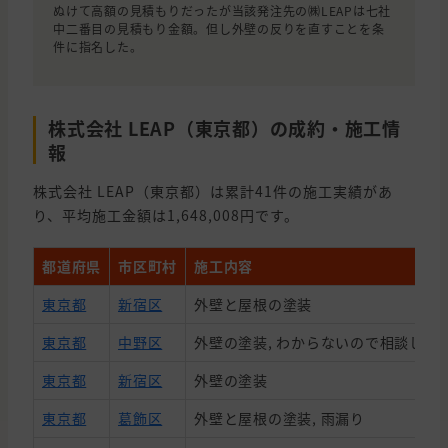
ぬけて高額の見積もりだったが当該発注先の㈱LEAPは七社
中二番目の見積もり金額。但し外壁の反りを直すことを条
件に指名した。
株式会社 LEAP（東京都）の成約・施工情
報
株式会社 LEAP（東京都）は累計41件の施工実績があ
り、平均施工金額は1,648,008円です。
都道府県
市区町村
施工内容
東京都
新宿区
外壁と屋根の塗装
東京都
中野区
外壁の塗装, わからないので相談した
東京都
新宿区
外壁の塗装
東京都
葛飾区
外壁と屋根の塗装, 雨漏り