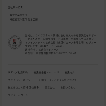
当社サービス
外壁塗装の窓口
外壁塗装の窓口 運営店舗
当社は、ライフスタイル領域における人々の意思決定をサポー
トするための「行動支援サービス事業」を展開しているニフテ
ィライフスタイル株式会社（東証グロース市場上場）のグルー
プ会社です。(証券コード：4262)
運営会社： 株式会社ドアーズ
所在地： 東京都港区三田1-2-18 TTDビル 4F
ドアーズ利用規約
編集責任者メッセージ
編集方針
プライバシーポリシー
行動ターゲティング広告について
施工店口コミ情報 評価基準
運営会社
お問い合わせ
リフォームローン