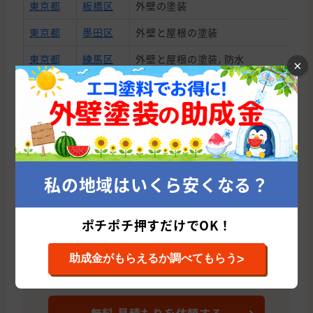
東京都
板橋区
外壁の塗装
東京都
墨田区
外壁と屋根の塗装
東京都
練馬区
外壁と屋根の塗装, 防水
×
東京都
豊島区
外壁の塗装
東京都
台東区
外壁と屋根の塗装
東京都
板橋区
外壁の塗装
東京都
世田谷区
外壁の塗装
私の地域はいくら安くなる？
東京都
板橋区
外壁の塗装, 屋根の塗装
東京都
墨田区
外壁と屋根の塗装, わからないので相
株式会社 LEAP（東京都）はこれまでに累計
ポチポチ押すだけでOK！
41件の施工実績があります。
東京都
北区
外壁と屋根の塗装
>
助成金がもらえるか調べてもらう
株式会社 LEAP（東京都）の平均
東京都
板橋区
外壁の塗装
施工単価は1,648,008円です。
東京都
豊島区
外壁と屋根の塗装