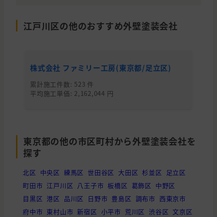
神奈川県
川崎市
外壁の塗装
江戸川区の他のおすすめ外壁塗装会社
千葉県
長生郡
屋根の塗装
埼玉県
北葛飾郡
外壁と屋根の塗装, わからないので
株式会社 ファミリー工房(東京都/足立区)
株
東京都
墨田区
外壁と屋根の塗装
累計施工件数: 523 件
累
平均施工単価: 2,162,044 円
平均
東京都の他の市区町村から外壁塗装会社を
探す
北区
中央区
練馬区
世田谷区
大田区
杉並区
足立区
町田市
江戸川区
八王子市
板橋区
葛飾区
中野区
目黒区
港区
品川区
日野市
豊島区
調布市
西東京市
府中市
東村山市
新宿区
小平市
荒川区
渋谷区
文京区