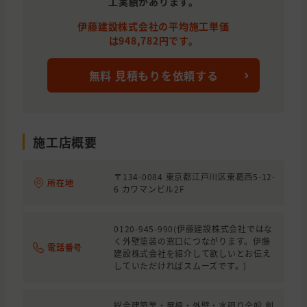
工実績があります。
東京都
墨田区
外壁の塗装
伊藤建設株式会社の平均施工単価
千葉県
市川市
屋根の塗装
は948,782円です。
千葉県
市川市
わからないので相談したい
無料 見積もりを依頼する
東京都
文京区
雨漏り・防水, わからないので相談した
東京都
江戸川区
外壁と屋根の塗装, わからないので
東京都
江戸川区
わからないので相談したい
施工店概要
東京都
江戸川区
外壁の塗装, わからないので相談し
〒134-0084 東京都江戸川区東葛西5-12-
所在地
6 カワマンビル2F
東京都
江戸川区
雨漏り・防水
東京都
千代田区
雨漏り・防水
0120-945-990(伊藤建設株式会社ではな
く外壁塗装の窓口につながります。伊藤
東京都
江戸川区
屋根の塗装
電話番号
建設株式会社を紹介して欲しいとお伝え
していただければスムーズです。)
東京都
江戸川区
外壁の塗装, 雨漏り・防水
東京都
江戸川区
外壁と屋根の塗装
総合建築業・屋根・外壁・水廻り全般 創