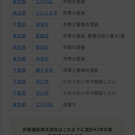
東京都
江戸川区
外壁の塗装
埼玉県
さいたま市
外壁の塗装
千葉県
浦安市
外壁と屋根の塗装
東京都
葛飾区
外壁の塗装, 屋根の貼り替え(葺き替
埼玉県
草加市
外壁の塗装
東京都
中央区
外壁の塗装
千葉県
鎌ケ谷市
外壁と屋根の塗装
千葉県
市川市
わからないので相談したい
千葉県
市川市
わからないので相談したい
東京都
江戸川区
雨漏り
千葉県
市川市
わからないので相談したい
東京都
江戸川区
わからないので相談したい
伊藤建設株式会社はこれまでに累計41件の施