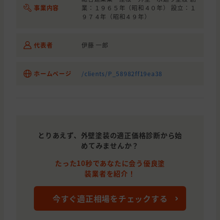
事業内容
業：１９６５年（昭和４０年） 設立：１
千葉県
浦安市
外壁と屋根の塗装, 雨漏り・防水
９７４年（昭和４９年）
東京都
江戸川区
外壁と屋根の塗装
代表者
伊藤 一郎
東京都
江東区
外壁の塗装, 屋根の塗装, わからな
埼玉県
ふじみ野市
外壁の塗装
ホームページ
/clients/P_58982ff19ea38
千葉県
市川市
外壁と屋根の塗装
埼玉県
さいたま市
外壁と屋根の塗装
千葉県
市川市
外壁と屋根の塗装
とりあえず、外壁塗装の適正価格診断から始
東京都
江戸川区
外壁と屋根の塗装
めてみませんか？
埼玉県
さいたま市
外壁と屋根の塗装
たった10秒であなたに会う優良塗
装業者を紹介！
東京都
江戸川区
外壁と屋根の塗装
東京都
台東区
外壁と屋根の塗装
今すぐ適正相場をチェックする
埼玉県
越谷市
外壁と屋根の塗装