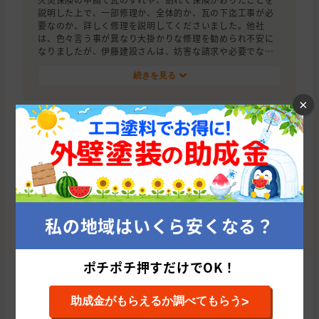
説明した上で、一部修理か、全体的か、瓦の下迄工事が必
要なのか、詳しく修理を説明してくださいました。他社
は、色々言う事が異なり大掛かりな修理を勧められ不安に
なりましたが、伊藤建設さんは、妨害な請求や必要でない
修理を促す事もなく、逆に台風が来ていたため対応をかん
がみ親切に対応され、早く修理して下さいました。
続きを見る
×
この施工店の評価
5
東京都江戸川区
完工時期：2022年04月
塗装を考えたきっかけが屋根の点検、補修にありました。
見積もりに来られた業者さんの中で唯一、その場で屋根ま
で上って確認されたのが伊藤建設さんでした。以上、屋根
私の地域はいくら安くなる？
に詳しそうな業者さんということでこの業者さんに依頼す
ることを決めました。屋根補修含めた価格も妥当なもので
した。
続きを見る
ポチポチ押すだけでOK！
>
助成金がもらえるか調べてもらう