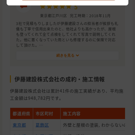
この施工店の評価
5
東京都江戸川区
完工時期：2018年11月
3社で見積もりしましたが伊藤建設さんの担当者が挨拶も礼
儀も丁寧で信用出来たのと、他社よりも高かったが、屋根
も登ってくれて全て点検をしてくれて写真で説明してくれ
た。他に悪くなっていた雨といも修理するのに保険で対応
して頂けた。
施工中の職人さんもみなさん丁寧でしっかりしていたので
頼んでよかったです。
続きを見る
伊藤建設株式会社の成約・施工情報
伊藤建設株式会社は累計41件の施工実績があり、平均施
工金額は948,782円です。
都道府県
市区町村
施工内容
東京都
葛飾区
外壁と屋根の塗装, わからないので