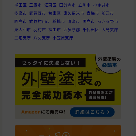
墨田区
三鷹市
江東区
国分寺市
立川市
小金井市
多摩市
武蔵野市
台東区
東久留米市
青梅市
狛江市
昭島市
武蔵村山市
稲城市
清瀬市
国立市
あきる野市
東大和市
羽村市
福生市
西多摩郡
千代田区
大島支庁
三宅支庁
八丈支庁
小笠原支庁