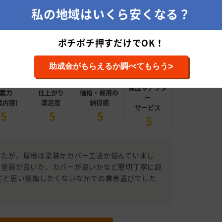
私の地域はいくら安くなる？
ポチポチ押すだけでOK！
5
総合評価
投稿日：2024年07月
外壁の塗装・補修
>
助成金がもらえるか調べてもらう
施工内容
保証やアフタ
案力
仕上がり
価格・費用の
ー
案内容)
満足度
納得感
サービス
5
5
5
5
したが、屋根は塗装かカバー工法か悩んでいまし
、塗装が良いか、カバーが良いかなど懇切丁寧に説
だと思い後悔したくないなかでの業者選びでした