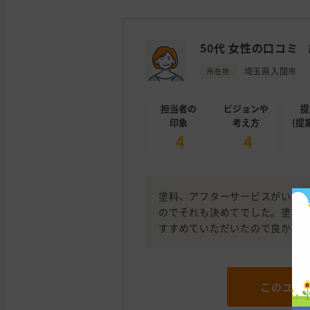
50代 女性の口コミ
埼玉県入間市
所在地
担当者の
ビジョンや
提
印象
考え方
(提
4
4
塗料、アフターサービスがいい
のでそれも決めてでした。塗料
すすめていただいたので良かっ
このユー