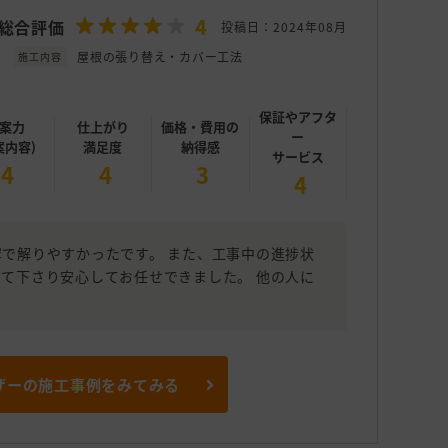
4
総合評価
投稿日：2024年08月
屋根の張り替え・カバー工法
施工内容
保証やアフタ
案力
仕上がり
価格・費用の
ー
案内容)
満足度
納得感
サービス
4
4
3
4
で解りやすかったです。 また、工事中の進捗状
て下さり安心してお任せできました。 他の人に
ザーの施工事例をみてみる