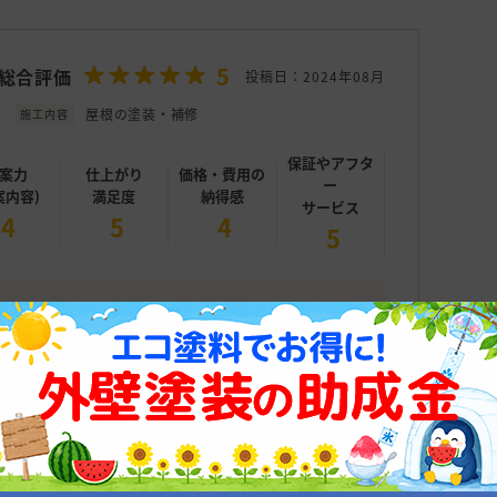
5
総合評価
投稿日：2024年08月
屋根の塗装・補修
施工内容
保証やアフタ
案力
仕上がり
価格・費用の
ー
案内容)
満足度
納得感
サービス
4
5
4
5
と思い決めました。ドローンで点検をしてもらえる
は、特に良いと思います。汚れが付きにくい塗料を
たと思います。
ザーの施工事例をみてみる