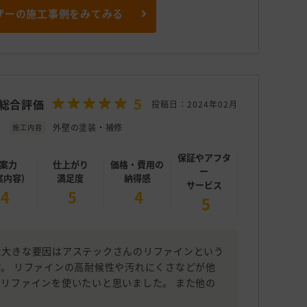
ザーの施工事例をみてみる
5
総合評価
投稿日：2024年02月
外壁の塗装・補修
施工内容
保証やアフタ
案力
仕上がり
価格・費用の
ー
案内容)
満足度
納得感
サービス
4
5
4
5
た大きな要因はアステックさんのリファインという
。 リファインの高耐候性や汚れにくさなどが他
リファインを使いたいと思いました。 また他の