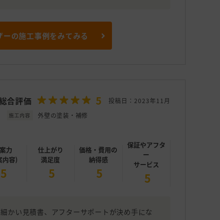
ザーの施工事例をみてみる
5
総合評価
投稿日：2023年11月
外壁の塗装・補修
施工内容
保証やアフタ
案力
仕上がり
価格・費用の
ー
案内容)
満足度
納得感
サービス
5
5
5
5
、細かい見積書、アフターサポートが決め手にな