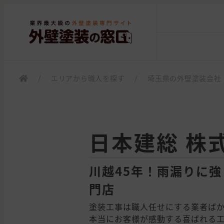
/
エリアから職人を探す
/
埼玉県の外壁塗装会社
日本建総 株
川越45年！雨漏りに
門店
塗装工事は職人任せにする業者ば
本当にお客様が感動する喜ばれる