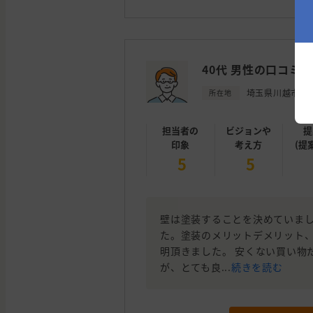
40代 男性の口コミ
埼玉県川越市
所在地
担当者の
ビジョンや
提
印象
考え方
(提
5
5
壁は塗装することを決めていま
た。塗装のメリットデメリット
明頂きました。 安くない買い物
が、とても良...
続きを読む