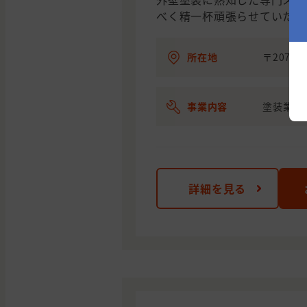
べく精一杯頑張らせていただ
所在地
〒207-0
事業内容
塗装業
詳細を見る