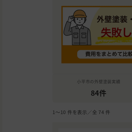
小平市の外壁塗装実績
84件
1〜10
件を表示／全
74
件