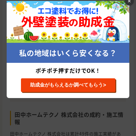
×
ほかの２社に比べて格安。見積もりが細かく、非常に分か
りやすく、納得できた。無理な営業やごり押しがなかった
ので安心できた。何より、他社がわからなかった壁の破損
部分を提示していただき、気づかない部分も手を抜くこと
なく、やってもらえると思えた。
私の地域はいくら安くなる？
この施工店の評価
4
千葉県市川市
完工時期：2019年10月
ポチポチ押すだけでOK！
価格が3社見積もりで最安でした。塗料のランク(フッ素)を
上げても安かったです。また、提案書に写真まで入ってお
り、丁寧に感じました。施工会社は私の勤務先から近く、
>
助成金がもらえるか調べてもらう
ローンも近くの支店で組めた為、大満足です。
田中ホームテクノ 株式会社の成約・施工情
報
田中ホームテクノ 株式会社は累計49件の施工実績があ