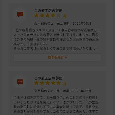
くなる」と決断をせかされました。
金額も調べた相場からはかなり高く、焦らされることに疑
この施工店の評価
問に思い、別の業者さんの見積もりも出してもらうことに
4
して、外装塗装の窓口さんに連絡をし、紹介していただい
たのがこちらでした。
東京都板橋区
完工時期：2021年05月
見ていただいたら、そんなにすぐに焦って工事する必要は
3社で相見積もりさせて頂き、工事内容の親切な説明及びコ
ないということをわかりやすく説明してくださり、良心的
ストパフォーマンスの高さで選ばしてもらいました。例え
な感じだったのと、最初の業者さんよりも費用が安くおさ
ば外側の階段下扉の無料交換の提案とか火災保険の適用提
えられるので、お願いすることにしました。
案などして頂きました。
そちらの業者は人気らしくて着工まで時間がかかりました
が、それも他の工事をきっちりと行なっている為と分かり
大変安心しました。
続きを見る
この施工店の評価
5
東京都台東区
完工時期：2021年02月
今までは家を建ててくれた知り合いの会社に何でも依頼し
ていましたが「経年劣化」というばかりだった。【外壁塗
装の窓口】に紹介して頂いた業者と話してみて、原因や対
策の説明が分かりやすかったのでこちらに決めた。エアコ