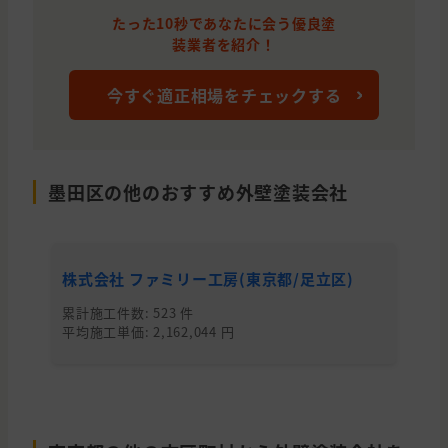
東京都
杉並区
外壁と屋根の塗装
たった10秒であなたに会う優良塗
装業者を紹介！
東京都
江戸川区
外壁と屋根の塗装
東京都
港区
わからないので相談したい
今すぐ適正相場をチェックする
東京都
葛飾区
外壁の塗装
東京都
墨田区
外壁の塗装, わからないので相談した
墨田区の他のおすすめ外壁塗装会社
千葉県
松戸市
外壁と屋根の塗装
東京都
世田谷区
外壁と屋根の塗装
株式会社 ファミリー工房(東京都/足立区)
株
東京都
墨田区
外壁と屋根の塗装, わからないので相
累計施工件数: 523 件
累
東京都
大田区
外壁と屋根の塗装
平均施工単価: 2,162,044 円
平均
東京都
世田谷区
外壁の塗装, 雨漏り・防水
東京都
板橋区
雨漏り・防水, 屋根の貼り替え(葺き替
東京都
荒川区
外壁と屋根の塗装, 雨漏り・防水