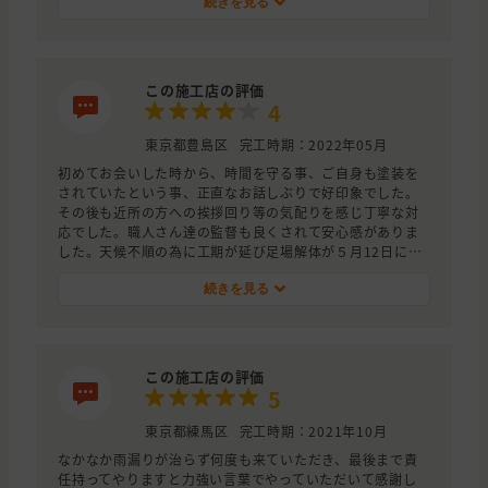
続きを見る
この施工店の評価
4
東京都豊島区
完工時期：2022年05月
初めてお会いした時から、時間を守る事、ご自身も塗装を
されていたという事、正直なお話しぶりで好印象でした。
その後も近所の方への挨拶回り等の気配りを感じ丁寧な対
応でした。職人さん達の監督も良くされて安心感がありま
した。天候不順の為に工期が延び足場解体が５月12日にな
りました、職人さんの手配待ちで生じたとの事でした。屋
根工事の方はとても綺麗にして頂きました。完了写真を見
続きを見る
せて頂きとても嬉しいです。新築の家みたいです、ありが
とうございました。
この施工店の評価
5
東京都練馬区
完工時期：2021年10月
なかなか雨漏りが治らず何度も来ていただき、最後まで責
任持ってやりますと力強い言葉でやっていただいて感謝し