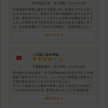
東京都品川区
完工時期：2021年07月
担当者様の熱意と誠実さで間違いない仕事をされると感じ
たから決めました。他社の方が実は値段的に安かったので
すが、値段だけでなくしっかりした説明で信頼性もありま
したし人間性を見て近所の方にも紹介出来ると確信しまし
た。また相見積もりであると説明後に、再度見積もりを頂
き、それでも高かったですが、値段では無いと思った次第
です。
続きを見る
この施工店の評価
4
千葉県船橋市
完工時期：2021年06月
築年数が10年を過ぎ、同じ住宅地の他のお宅が次々と外装
塗装工事をされている中、しょっちゅう突然施工業者さん
が我が家を訪ねてくることがありました。
そういう業者さんに無料で診断しますと言われても信用し
ていいものかわからず、新聞広告に入っていた屋根外壁工
事のセミナーに参加し、知識を得ようとしました。
ところが、そのセミナーの関係である業者さんに見積もり
続きを見る
をお願いしたら、「屋根がかなり悪い、早く工事しないと
大雪が降ったら大変だ、そうなったら講義費用がもっと高