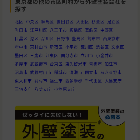
東京都の他の市区町村から外壁塗装会社を
東京都
江東区
外壁と屋根の塗装, 屋根の貼り替え(葺
探す
東京都
港区
雨漏り・防水
北区
中央区
練馬区
世田谷区
大田区
杉並区
足立区
町田市
江戸川区
八王子市
板橋区
葛飾区
中野区
千葉県
市川市
外壁と屋根の塗装
目黒区
港区
品川区
日野市
豊島区
調布市
西東京市
東京都
葛飾区
外壁と屋根の塗装
府中市
東村山市
新宿区
小平市
荒川区
渋谷区
文京区
墨田区
三鷹市
江東区
国分寺市
立川市
小金井市
多摩市
武蔵野市
台東区
東久留米市
青梅市
狛江市
昭島市
武蔵村山市
稲城市
清瀬市
国立市
あきる野市
東大和市
羽村市
福生市
西多摩郡
千代田区
大島支庁
三宅支庁
八丈支庁
小笠原支庁