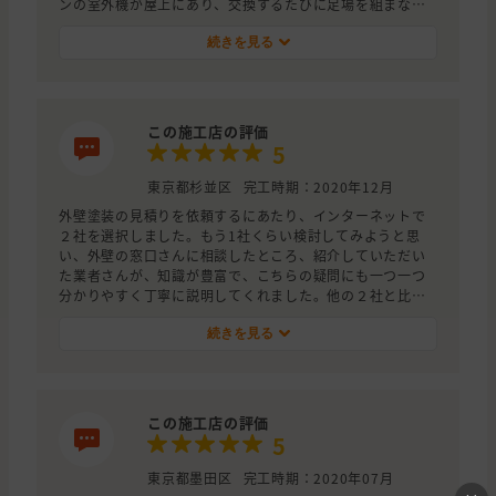
ンの室外機が屋上にあり、交換するたびに足場を組まない
とできないと知り合いの会社は言っていたが、室外機を2階
外壁に付ける工事もしたので、今後エアコンの交換は脚立
続きを見る
だけで簡単にできるようになった。
この施工店の評価
5
東京都杉並区
完工時期：2020年12月
外壁塗装の見積りを依頼するにあたり、インターネットで
２社を選択しました。もう1社くらい検討してみようと思
い、外壁の窓口さんに相談したところ、紹介していただい
た業者さんが、知識が豊富で、こちらの疑問にも一つ一つ
分かりやすく丁寧に説明してくれました。他の２社と比較
して安心感があって金額面でも納得のいく範囲でした。ま
た、社長さんのお人柄がとても良く好印象で、ここなら安
続きを見る
心して任せられると思い、決めさせていただきました。工
事も早く丁寧、職人さん達も礼儀正しく、仕上がりも想像
以上に素晴らしい出来栄えで、大変満足しております。こ
ちらの業者さんを紹介していただき、外壁の窓口さんに
この施工店の評価
は、大変感謝しております。本当にありがとうございまし
5
た。
東京都墨田区
完工時期：2020年07月