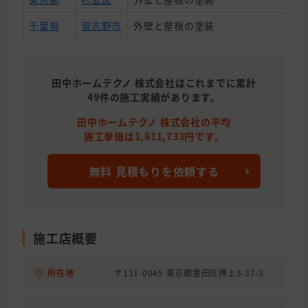
千葉県
習志野市
外壁と屋根の塗装
千葉県
市川市
外壁の塗装
東京都
墨田区
外壁と屋根の塗装
田中ホームテクノ 株式会社はこれまでに累計
49件の施工実績があります。
東京都
豊島区
外壁と屋根の塗装
田中ホームテクノ 株式会社の平均
東京都
三鷹市
外壁の塗装
施工単価は1,811,733円です。
東京都
練馬区
外壁と屋根の塗装, 雨漏り・防水
無料 見積もりを依頼する
東京都
渋谷区
屋根の塗装
東京都
文京区
外壁と屋根の塗装
東京都
杉並区
外壁の塗装
施工店概要
東京都
台東区
外壁の塗装
所在地
〒131-0045 東京都墨田区押上3-37-3
東京都
練馬区
屋根の塗装