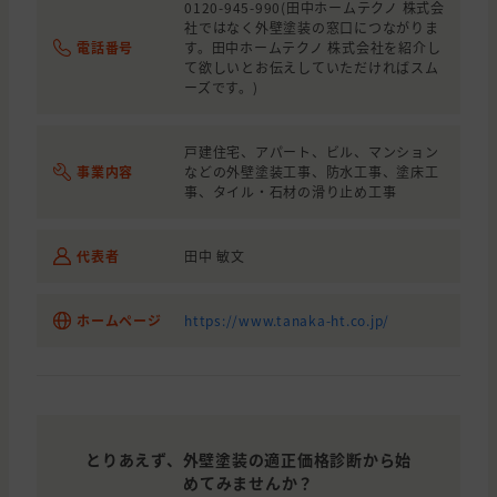
千葉県
習志野市
外壁の塗装, 屋根の貼り替え(葺き替え
0120-945-990(田中ホームテクノ 株式会
社ではなく外壁塗装の窓口につながりま
電話番号
す。田中ホームテクノ 株式会社を紹介し
東京都
品川区
外壁と屋根の塗装, 雨漏り・防水, わ
て欲しいとお伝えしていただければスム
ーズです。)
東京都
板橋区
外壁の塗装
千葉県
松戸市
外壁の塗装, 外壁と屋根の塗装, わか
戸建住宅、アパート、ビル、マンション
事業内容
などの外壁塗装工事、防水工事、塗床工
千葉県
船橋市
外壁の塗装
事、タイル・石材の滑り止め工事
千葉県
鎌ケ谷市
外壁と屋根の塗装
代表者
田中 敏文
千葉県
柏市
外壁の塗装, 雨漏り・防水
千葉県
船橋市
外壁と屋根の塗装
ホームページ
https://www.tanaka-ht.co.jp/
東京都
墨田区
外壁と屋根の塗装, 雨漏り・防水, わ
東京都
練馬区
外壁と屋根の塗装, 雨漏り・防水
東京都
台東区
雨漏り・防水, わからないので相談し
とりあえず、外壁塗装の適正価格診断から始
千葉県
千葉市
外壁と屋根の塗装
めてみませんか？