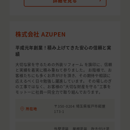
詳細を見る
株式会社 AZUPEN
平成元年創業！積み上げてきた安心の信頼と実
績
大切な家を守るための外装リフォーム を旗印に、信頼
と実績を着実に積み重ねて参りました。 お陰様で、お
客様たちにも多くお声がけを頂き、その期待や相談に
応えるべく日々勉強し躍進しています。 その場しのぎ
の工事ではなく、お客様の”大切な財産を守る”工事を
モットーに社員一同全力で取り組んでおります。
〒350-0204 埼玉県坂戸市紺屋
所在地
173-1
外壁塗装 屋根塗装 吹き付け塗