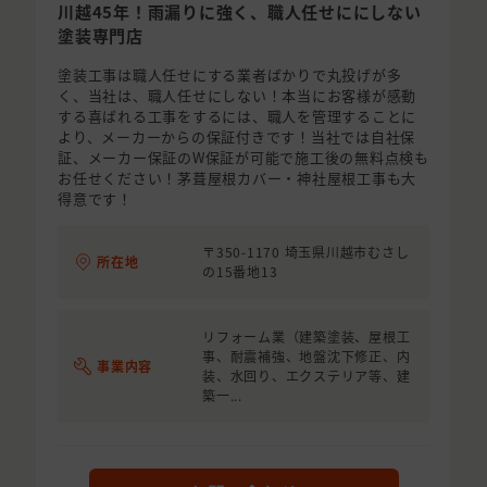
川越45年！雨漏りに強く、職人任せににしない
塗装専門店
塗装工事は職人任せにする業者ばかりで丸投げが多
く、当社は、職人任せにしない！本当にお客様が感動
する喜ばれる工事をするには、職人を管理することに
より、メーカーからの保証付きです！当社では自社保
証、メーカー保証のW保証が可能で施工後の無料点検も
お任せください！茅葺屋根カバー・神社屋根工事も大
得意です！
〒350-1170 埼玉県川越市むさし
所在地
の15番地13
リフォーム業（建築塗装、屋根工
事、耐震補強、地盤沈下修正、内
事業内容
装、水回り、エクステリア等、建
築一...