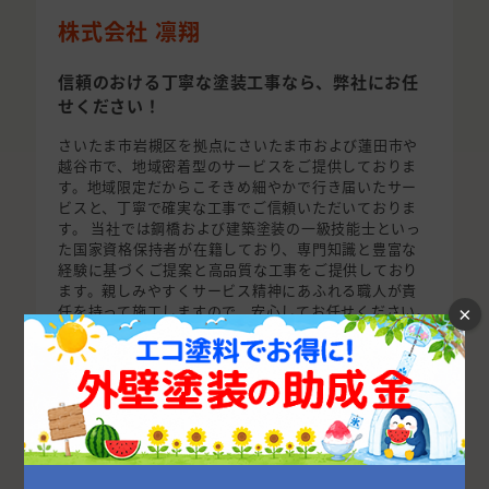
株式会社 凛翔
信頼のおける丁寧な塗装工事なら、弊社にお任
せください！
さいたま市岩槻区を拠点にさいたま市および蓮田市や
越谷市で、地域密着型のサービスをご提供しておりま
す。地域限定だからこそきめ細やかで行き届いたサー
ビスと、丁寧で確実な工事でご信頼いただいておりま
す。 当社では鋼橋および建築塗装の一級技能士といっ
た国家資格保持者が在籍しており、専門知識と豊富な
経験に基づくご提案と高品質な工事をご提供しており
ます。親しみやすくサービス精神にあふれる職人が責
任を持って施工しますので、安心してお任せください。
×
〒339-0043 埼玉県さいたま市岩
所在地
槻区城南3-4-57
事業内容
塗装業・リフォーム全般