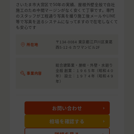
さいたま市大宮区で50年の実績、屋根外壁全般で自社
施工のため中間マージンがなく安くて丁寧です。専門
のスタッフが工程通り写真を撮り施工後メールやLINE
等で写真を送るシステムになってますので在宅しなくて
も安心です
〒134-0084 東京都江戸川区東葛
所在地
西5-12-6 カワマンビル2F
総合建築業・屋根・外壁・水廻り
全般 創業：１９６５年（昭和４０
事業内容
年） 設立：１９７４年（昭和４９
年）
お問い合わせ
相場を確認する