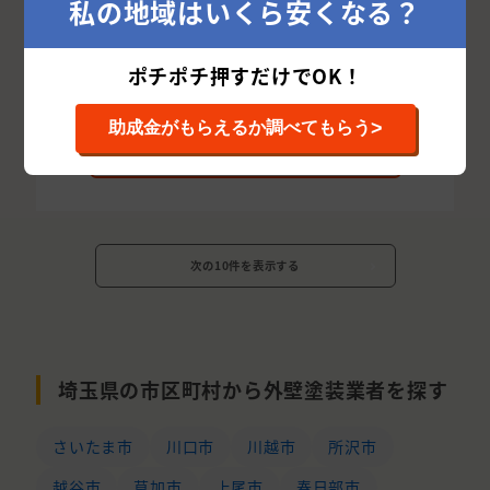
私の地域はいくら安くなる？
お問い合わせ
ポチポチ押すだけでOK！
相場を確認する
>
助成金がもらえるか調べてもらう
詳細を見る
次の10件を表示する
埼玉県の市区町村から外壁塗装業者を探す
さいたま市
川口市
川越市
所沢市
越谷市
草加市
上尾市
春日部市