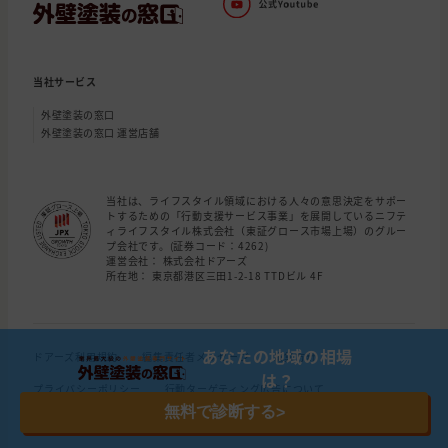
当社サービス
外壁塗装の窓口
外壁塗装の窓口 運営店舗
当社は、ライフスタイル領域における人々の意思決定をサポー
トするための「行動支援サービス事業」を展開しているニフテ
ィライフスタイル株式会社（東証グロース市場上場）のグルー
プ会社です。(証券コード：4262)
運営会社： 株式会社ドアーズ
所在地： 東京都港区三田1-2-18 TTDビル 4F
あなたの地域の相場
ドアーズ利用規約
編集責任者メッセージ
編集方針
は？
プライバシーポリシー
行動ターゲティング広告について
無料で診断する
>
施工店口コミ情報 評価基準
運営会社
お問い合わせ