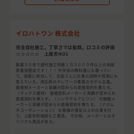
イロハトワン 株式会社
完全自社施工。丁寧さでは抜群。口コミの評価
☆☆☆☆☆ 上尾市NO1
創業３０年で歴代施工件数１万３０００件以上の地域
密着加盟店です！！！ 中学校の教科書にも載ってい
て、授業に参加して、生徒さんに仕事の説明や質問にも
答えている。埼玉県のテレワーク事業のモデル企業。
屋根材メーカーと実績が認められ直接契約を果たす。
（マックス建材） 屋根塗料メーカーと実績が認められ
直接契約を果たす。（シンマテルアルワン） 光触媒メ
ーカーと実績が認められ直接契約を果たす。（ナガム
ネコーポレーション） お客様の満足以上の仕事を行
う。上尾市町様邸も工事済。 その他、メーカーとのオ
リジナル商品がある。