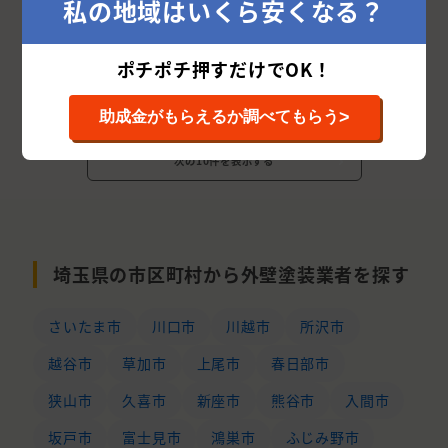
私の地域はいくら安くなる？
相場を確認する
詳細を見る
ポチポチ押すだけでOK！
>
助成金がもらえるか調べてもらう
次の10件を表示する
埼玉県の市区町村から外壁塗装業者を探す
さいたま市
川口市
川越市
所沢市
越谷市
草加市
上尾市
春日部市
狭山市
久喜市
新座市
熊谷市
入間市
坂戸市
富士見市
鴻巣市
ふじみ野市