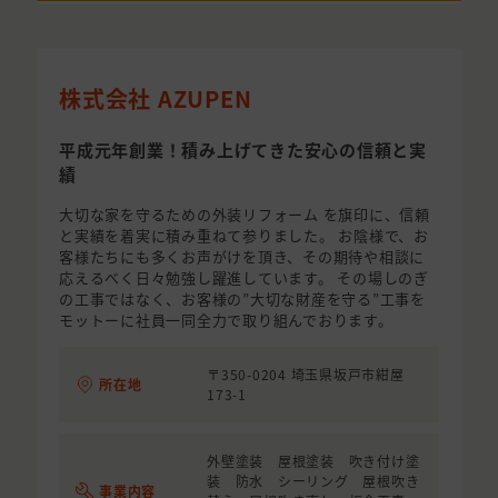
株式会社 AZUPEN
平成元年創業！積み上げてきた安心の信頼と実
績
大切な家を守るための外装リフォーム を旗印に、信頼
と実績を着実に積み重ねて参りました。 お陰様で、お
客様たちにも多くお声がけを頂き、その期待や相談に
応えるべく日々勉強し躍進しています。 その場しのぎ
の工事ではなく、お客様の”大切な財産を守る”工事を
モットーに社員一同全力で取り組んでおります。
〒350-0204 埼玉県坂戸市紺屋
所在地
173-1
外壁塗装 屋根塗装 吹き付け塗
装 防水 シーリング 屋根吹き
事業内容