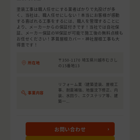
塗装工事は職人任せにする業者ばかりで丸投げが多
く、当社は、職人任せにしない！本当にお客様が感動
する喜ばれる工事をするには、職人を管理することに
より、メーカーからの保証付きです！当社では自社保
証、メーカー保証のW保証が可能で施工後の無料点検も
お任せください！茅葺屋根カバー・神社屋根工事も大
得意です！
〒350-1170 埼玉県川越市むさし
所在地
の15番地13
リフォーム業（建築塗装、屋根工
事、耐震補強、地盤沈下修正、内
事業内容
装、水回り、エクステリア等、建
築一...
お問い合わせ