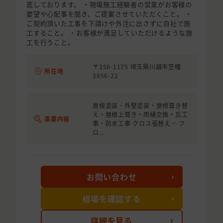
底しております。 ・現場施工経験者の営業がお客様の
要望や心配事を聞き、ご提案させていただくこと。 ・
ご契約頂いた工事を下請けや外注に出さずに自社で施
工すること。 ・お客様が満足していただけるような施
工を行うこと。
〒350-1175 埼玉県川越市笠幡
所在地
3856-22
屋根塗装・外壁塗装・屋根葺き替
え・屋根上葺き・雨樋交換・瓦工
事業内容
事・防水工事 クロス張替え・ フ
ロ...
お問い合わせ
相場を確認する
詳細を見る