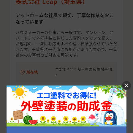
株式会社 Leap（埼玉県）
アットホームな社風で親切、丁寧な作業をおこ
なっています
ハウスメーカーの仕事から一般住宅、マンション、ア
パートまで外壁塗装に熟知した専門スタッフを構え、
お客様のニーズにお応えすべく精一杯頑張らせていただ
きます。千葉県八千代市にも拠点がありますので、千葉
県内のお客様のご対応も可能です。
〒347-0111 埼玉県加須市鴻茎15-
所在地
2
×
塗装工事、防水工事、外装リフォ
事業内容
ーム、内装リフォーム
お問い合わせ