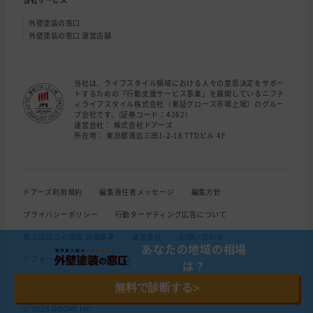
外壁塗装の窓口
外壁塗装の窓口 運営店舗
当社は、ライフスタイル領域における人々の意思決定をサポー
トするための「行動支援サービス事業」を展開しているニフテ
ィライフスタイル株式会社（東証グロース市場上場）のグルー
プ会社です。(証券コード：4262)
運営会社： 株式会社ドアーズ
所在地： 東京都港区三田1-2-18 TTDビル 4F
ドアーズ利用規約
編集責任者メッセージ
編集方針
プライバシーポリシー
行動ターゲティング広告について
施工店口コミ情報 評価基準
運営会社
お問い合わせ
あなたの地域の相場
リフォームローン
は？
無料で診断する
>
© 2026 DOORS Inc.