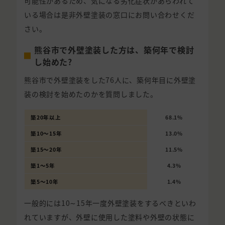
可能性があるため、気になる劣化症状があらわれて
いる場合は是非外壁塗装の窓口にお問い合わせくだ
さい。
熊谷市で外壁塗装した方は、築何年で検討
し始めた?
熊谷市で外壁塗装をした76人に、築何年目に外壁塗
装の検討を始めたのかを質問しました。
築20年以上
68.1%
築10〜15年
13.0%
築15〜20年
11.5%
築1〜5年
4.3%
築5〜10年
1.4%
一般的には10∼15年一度外壁塗装をするべきといわ
れていますが、外壁に使用した塗料や外壁の状態に