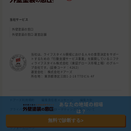
当社サービス
外壁塗装の窓口
外壁塗装の窓口 運営店舗
当社は、ライフスタイル領域における人々の意思決定をサポー
トするための「行動支援サービス事業」を展開しているニフテ
ィライフスタイル株式会社（東証グロース市場上場）のグルー
プ会社です。(証券コード：4262)
運営会社： 株式会社ドアーズ
所在地： 東京都港区三田1-2-18 TTDビル 4F
ドアーズ利用規約
編集責任者メッセージ
編集方針
あなたの地域の相場
プライバシーポリシー
行動ターゲティング広告について
は？
施工店口コミ情報 評価基準
運営会社
お問い合わせ
無料で診断する
>
リフォームローン