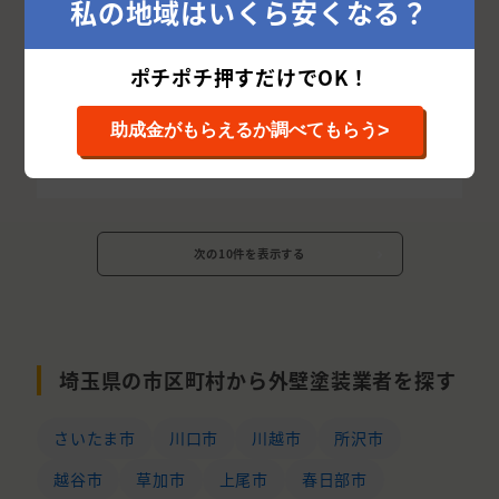
私の地域はいくら安くなる？
お問い合わせ
ポチポチ押すだけでOK！
相場を確認する
>
助成金がもらえるか調べてもらう
詳細を見る
次の10件を表示する
埼玉県の市区町村から外壁塗装業者を探す
さいたま市
川口市
川越市
所沢市
越谷市
草加市
上尾市
春日部市