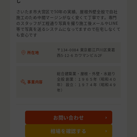
し
さいたま市大宮区で50年の実績、屋根外壁全般で自社
施工のため中間マージンがなく安くて丁寧です。専門
のスタッフが工程通り写真を撮り施工後メールやLINE
等で写真を送るシステムになってますので在宅しなくて
も安心です
〒134-0084 東京都江戸川区東葛
所在地
西5-12-6 カワマンビル2F
総合建築業・屋根・外壁・水廻り
全般 創業：１９６５年（昭和４０
事業内容
年） 設立：１９７４年（昭和４９
年）
お問い合わせ
相場を確認する