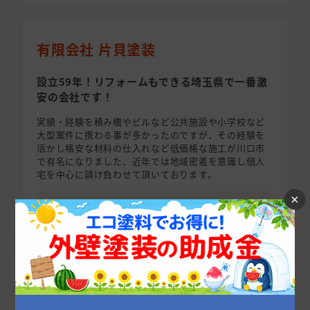
有限会社 片貝塗装
設立59年！リフォームもできる埼玉県で一番激
安の会社です！
実績・経験を積み橋やビルなど公共施設や小学校など
大型案件に携わる事が多かったのですが、その経験を
活かし格安な材料の仕入れなど低価格な施工が川口市
で有名になりました、近年では地域密着を意識し個人
宅を中心に請け負わせて頂いております。
×
〒332-0001 埼玉県川口市朝日2-
所在地
27-2
外装全般・リフォーム全般・太陽
事業内容
光・オール電化