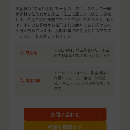
お客様の”笑顔と感動”を一番の目標に、スタッフ一同
が建材の仕入れから施工・仕上に至るまで決して妥協
せず、自社での責任施工をさせて頂いております。私共
は、多くのお客様から指示される会社であり続けるべ
く日々努めています。長期30年点検制度などのアフタ
ーフォローも充実しております。
〒331-0045 埼玉県さいたま市西
所在地
区内野本郷378-1 Raise-One A-2
トータルリフォーム、耐震補強、
介護リフォーム、屋根・外壁塗
事業内容
装、 屋上・ベランダ遮熱防水、エ
クス...
お問い合わせ
相場を確認する