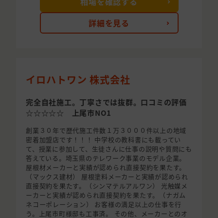
相場を確認する
詳細を見る
イロハトワン 株式会社
完全自社施工。丁寧さでは抜群。口コミの評価
☆☆☆☆☆ 上尾市NO1
創業３０年で歴代施工件数１万３０００件以上の地域
密着加盟店です！！！ 中学校の教科書にも載ってい
て、授業に参加して、生徒さんに仕事の説明や質問にも
答えている。埼玉県のテレワーク事業のモデル企業。
屋根材メーカーと実績が認められ直接契約を果たす。
（マックス建材） 屋根塗料メーカーと実績が認められ
直接契約を果たす。（シンマテルアルワン） 光触媒メ
ーカーと実績が認められ直接契約を果たす。（ナガム
ネコーポレーション） お客様の満足以上の仕事を行
う。上尾市町様邸も工事済。 その他、メーカーとのオ