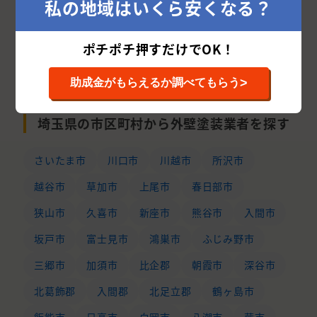
私の地域はいくら安くなる？
次の10件を表示する
ポチポチ押すだけでOK！
>
助成金がもらえるか調べてもらう
埼玉県の市区町村から外壁塗装業者を探す
さいたま市
川口市
川越市
所沢市
越谷市
草加市
上尾市
春日部市
狭山市
久喜市
新座市
熊谷市
入間市
坂戸市
富士見市
鴻巣市
ふじみ野市
三郷市
加須市
比企郡
朝霞市
深谷市
北葛飾郡
入間郡
北足立郡
鶴ヶ島市