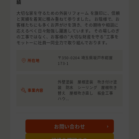
績
大切な家を守るための外装リフォーム を旗印に、信頼
と実績を着実に積み重ねて参りました。 お陰様で、お
客様たちにも多くお声がけを頂き、その期待や相談に
応えるべく日々勉強し躍進しています。 その場しのぎ
の工事ではなく、お客様の”大切な財産を守る”工事を
モットーに社員一同全力で取り組んでおります。
〒350-0204 埼玉県坂戸市紺屋
所在地
173-1
外壁塗装 屋根塗装 吹き付け塗
装 防水 シーリング 屋根吹き
事業内容
替え 屋根吹き直し 板金工事
ハウ...
お問い合わせ