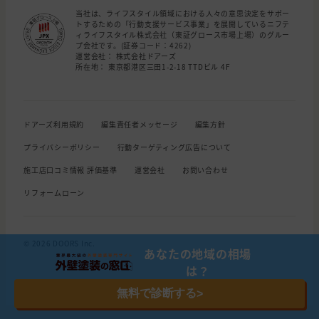
当社は、ライフスタイル領域における人々の意思決定をサポー
トするための「行動支援サービス事業」を展開しているニフテ
ィライフスタイル株式会社（東証グロース市場上場）のグルー
プ会社です。(証券コード：4262)
運営会社： 株式会社ドアーズ
所在地： 東京都港区三田1-2-18 TTDビル 4F
ドアーズ利用規約
編集責任者メッセージ
編集方針
プライバシーポリシー
行動ターゲティング広告について
施工店口コミ情報 評価基準
運営会社
お問い合わせ
リフォームローン
© 2026 DOORS Inc.
あなたの地域の相場
は？
無料で診断する
>