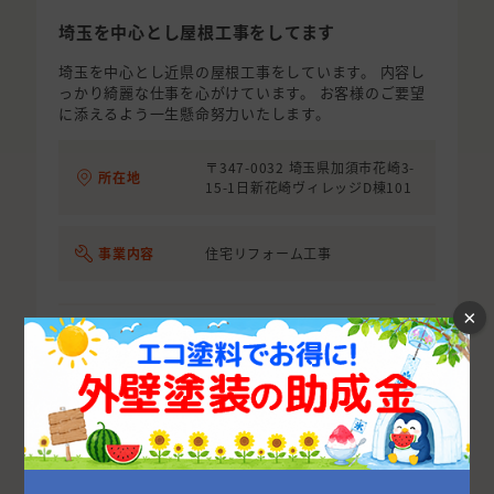
埼玉を中心とし屋根工事をしてます
埼玉を中心とし近県の屋根工事をしています。 内容し
っかり綺麗な仕事を心がけています。 お客様のご要望
に添えるよう一生懸命努力いたします。
〒347-0032 埼玉県加須市花崎3-
所在地
15-1日新花崎ヴィレッジD棟101
事業内容
住宅リフォーム工事
×
お問い合わせ
相場を確認する
詳細を見る