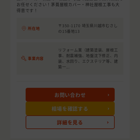
お任せください！茅葺屋根カバー・神社屋根工事も大
得意です！
〒350-1170 埼玉県川越市むさし
所在地
の15番地13
リフォーム業（建築塗装、屋根工
事、耐震補強、地盤沈下修正、内
事業内容
装、水回り、エクステリア等、建
築一...
お問い合わせ
相場を確認する
詳細を見る