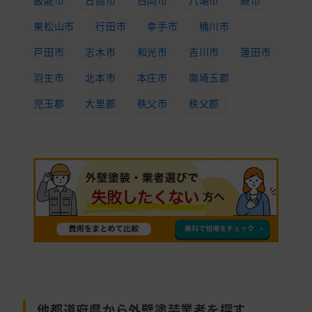
飯能市
日高市
白岡市
八潮市
蕨市
東松山市
行田市
幸手市
桶川市
戸田市
志木市
和光市
吉川市
蓮田市
羽生市
北本市
本庄市
南埼玉郡
児玉郡
大里郡
秩父市
秩父郡
他都道府県から外壁塗装業者を探す