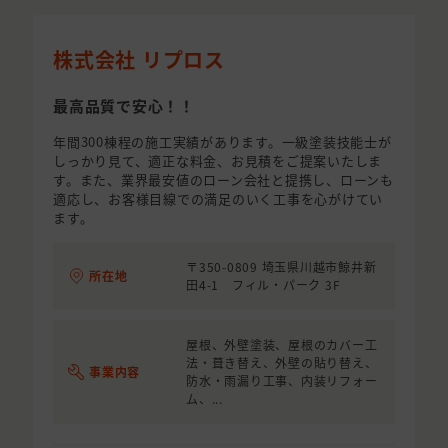
株式会社 リプロス
最高品質で安心！！
年間300棟程の施工実績があります。一級塗装技能士が
しっかり見て、適正な料金、お見積をご提案いたしま
す。また、業界最安値のローン会社と提携し、ローンも
適応し、お客様目線での満足のいく工事を心がけてい
ます。
〒350-0809 埼玉県川越市鯨井新
所在地
田4-1 フィル・パーク 3F
屋根、外壁塗装、屋根のカバー工
法・葺き替え、外壁の貼り替え、
事業内容
防水・雨漏り工事、内装リフォー
ム、...