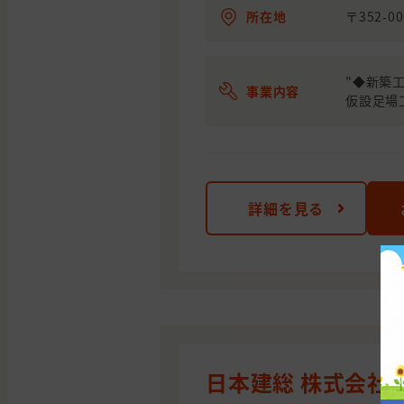
所在地
〒352-0
"◆新築
事業内容
仮設足場工
詳細を見る
日本建総 株式会社