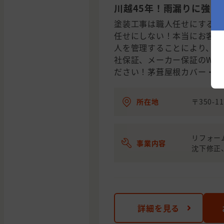
川越45年！雨漏りに強く
塗装工事は職人任せにする業
任せにしない！本当にお客様
人を管理することにより、メ
社保証、メーカー保証のW保
ださい！茅葺屋根カバー・神
所在地
〒350-
リフォー
事業内容
沈下修正
詳細を見る