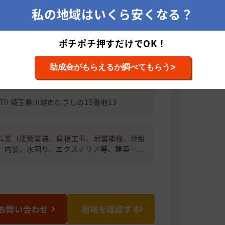
、職人任せににしない塗装専門店
私の地域はいくら安くなる？
者ばかりで丸投げが多く、当社は、職人
が感動する喜ばれる工事をするには、職
ポチポチ押すだけでOK！
ーカーからの保証付きです！当社では自
証が可能で施工後の無料点検もお任せく
>
助成金がもらえるか調べてもらう
社屋根工事も大得意です！
1170 埼玉県川越市むさしの15番地13
ム業（建築塗装、屋根工事、耐震補強、地盤
、内装、水回り、エクステリア等、建築一...
お問い合わせ
相場を確認する