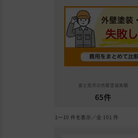
富士見市の外壁塗装実績
65件
1〜10
件を表示／全
101
件