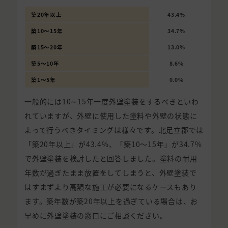
築20年以上
43.4%
築10〜15年
34.7%
築15〜20年
13.0%
築5〜10年
8.6%
築1〜5年
0.0%
一般的には10∼15年一度外壁塗装をするべきといわ
れていますが、外壁に使用した塗料や外壁の状態に
よって行うべきタイミングは様々です。北足立郡では
「築20年以上」が43.4%、「築10〜15年」が34.7%
で外壁塗装を検討したと回答しました。塗料の耐用
年数が過ぎたまま放置をしてしまうと、外壁塗装で
はすまずより高額な施工が必要になるケースもあり
ます。築年数が築20年以上を過ぎている場合は、お
早めに外壁塗装の窓口にご相談ください。