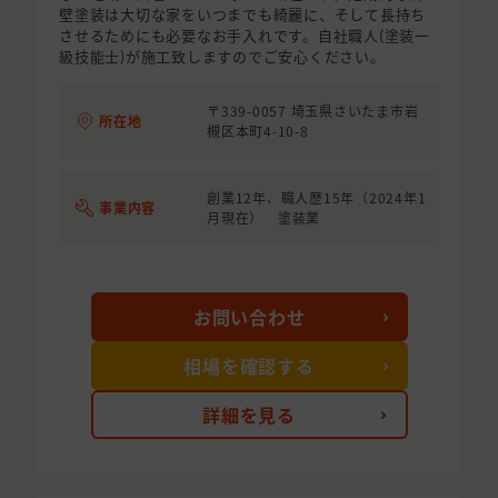
壁塗装は大切な家をいつまでも綺麗に、そして長持ち
させるためにも必要なお手入れです。自社職人(塗装一
級技能士)が施工致しますのでご安心ください。
〒339-0057 埼玉県さいたま市岩
所在地
槻区本町4-10-8
創業12年、職人歴15年（2024年1
事業内容
月現在） 塗装業
お問い合わせ
相場を確認する
詳細を見る