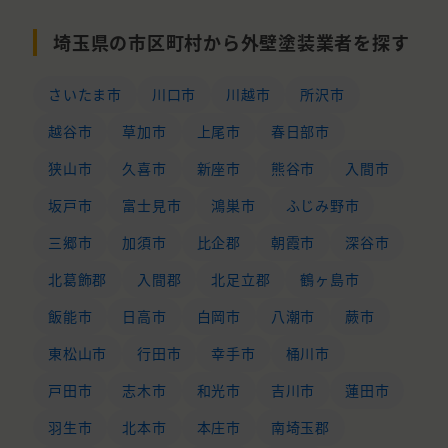
埼玉県の市区町村から外壁塗装業者を探す
さいたま市
川口市
川越市
所沢市
越谷市
草加市
上尾市
春日部市
狭山市
久喜市
新座市
熊谷市
入間市
坂戸市
富士見市
鴻巣市
ふじみ野市
三郷市
加須市
比企郡
朝霞市
深谷市
北葛飾郡
入間郡
北足立郡
鶴ヶ島市
飯能市
日高市
白岡市
八潮市
蕨市
東松山市
行田市
幸手市
桶川市
戸田市
志木市
和光市
吉川市
蓮田市
羽生市
北本市
本庄市
南埼玉郡