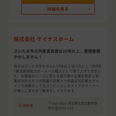
詳細を見る
株式会社 ケイナスホーム
さいたま市の外壁塗装歴は20年以上、整理整頓
かかしません！
当社はさいたま市を中心に20年以上法人化にして約8年
1級塗装技能士が一人一人職人として育て上げてきまし
た、お客様のニーズに答える為下請け企業を脱却し営
業会社を立ち上げ雨漏り診断士や外装劣化診断士がメ
インで点検をして元コンビニエンスストアのオーナー
が職人に至るまで教育をしております。
〒362-0806 埼玉県北足立郡伊奈
所在地
町小室2268-125