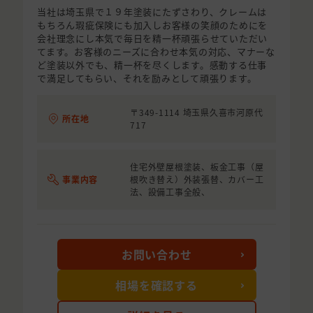
当社は埼玉県で１９年塗装にたずさわり、クレームは
もちろん瑕疵保険にも加入しお客様の笑顔のためにを
会社理念にし本気で毎日を精一杯頑張らせていただい
てます。お客様のニーズに合わせ本気の対応、マナーな
ど塗装以外でも、精一杯を尽くします。感動する仕事
で満足してもらい、それを励みとして頑張ります。
〒349-1114 埼玉県久喜市河原代
所在地
717
住宅外壁屋根塗装、板金工事（屋
事業内容
根吹き替え）外装張替、カバー工
法、設備工事全般、
お問い合わせ
相場を確認する