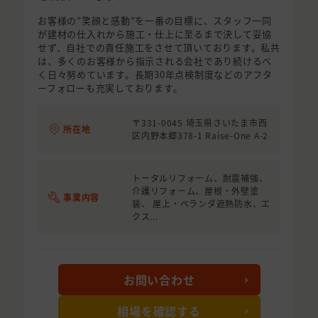
お客様の”笑顔と感動”を一番の目標に、スタッフ一同
が建材の仕入れから施工・仕上に至るまで決して妥協
せず、自社での責任施工をさせて頂いております。私共
は、多くのお客様から指示される会社であり続けるべ
く日々努めています。長期30年点検制度などのアフタ
ーフォローも充実しております。
〒331-0045 埼玉県さいたま市西
所在地
区内野本郷378-1 Raise-One A-2
トータルリフォーム、耐震補強、
介護リフォーム、屋根・外壁塗
事業内容
装、 屋上・ベランダ遮熱防水、エ
クス...
お問い合わせ
相場を確認する