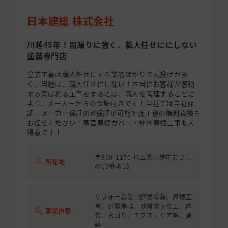
日本建総 株式会社
川越45年！雨漏りに強く、職人任せににしない
塗装専門店
塗装工事は職人任せにする業者ばかりで丸投げが多
く、当社は、職人任せにしない！本当にお客様が感動
する喜ばれる工事をするには、職人を管理することに
より、メーカーからの保証付きです！当社では自社保
証、メーカー保証のW保証が可能で施工後の無料点検も
お任せください！茅葺屋根カバー・神社屋根工事も大
得意です！
〒350-1170 埼玉県川越市むさし
所在地
の15番地13
リフォーム業（建築塗装、屋根工
事、耐震補強、地盤沈下修正、内
事業内容
装、水回り、エクステリア等、建
築一...