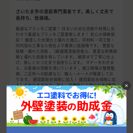
さいたま市の塗装専門業者です。美しく丈夫で
長持ち、低価格。
最適なプランをご提案！ 住まいの劣化状態や材質に合
わせて最適なプランをご提案致します！ 安心の価格保
証！ 徹底した合理化と優れた施工。同材料・同工程・
同内容の工事なら他社より確実に低価格です。 豊富な
経験・優れた技能 、1級建築塗装技能士、豊富な実務経
験と優れた技能を有しています。 細部まで丁寧に仕上
げ、美しくかつ丈夫で長持ちします。 マナーをわきま
え、お客様の信頼を頂いています 。施工現場の整理整
頓、ご近所への配慮など、職人一人一人が徹底してお
ります。 建設業総合保険に加入！ 建設業総合保険に加
入しておりますので、対人、対物共に１件につき1億円
×
までの補償が付きます！ 工事後の保証も万全！ 工事後
の保証も万全です。 シーベスは国土交通省指定・登録
事業者の株式会社 住宅あんしん保証の登録事業者で
す。 自社の保証の他、第三者機関の保証(リフォーム工
事瑕疵保険)が付けられます。 アフターサービスも完璧
地域に根ざした企業として、いつもお客様を見守
り、何かあればすぐに駆け付けます。