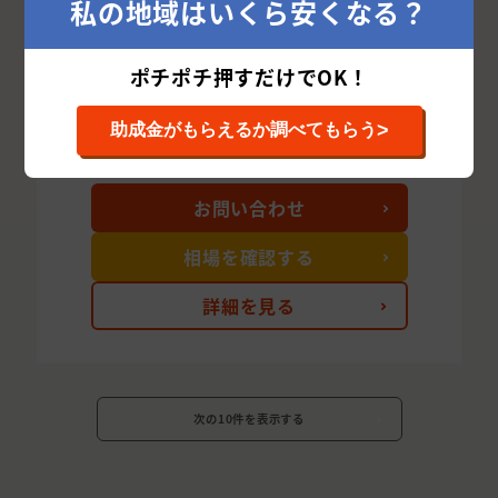
私の地域はいくら安くなる？
〒330-0805 埼玉県さいたま市大
所在地
宮区寿能町2-98-5
ポチポチ押すだけでOK！
事業内容
塗装業、防水業
>
助成金がもらえるか調べてもらう
お問い合わせ
相場を確認する
詳細を見る
次の10件を表示する