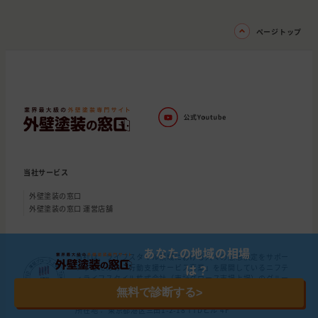
ページトップ
当社サービス
外壁塗装の窓口
外壁塗装の窓口 運営店舗
あなたの地域の相場
当社は、ライフスタイル領域における人々の意思決定をサポー
は？
トするための「行動支援サービス事業」を展開しているニフテ
ィライフスタイル株式会社（東証グロース市場上場）のグルー
プ会社です。(証券コード：4262)
無料で診断する
>
運営会社： 株式会社ドアーズ
所在地： 東京都港区三田1-2-18 TTDビル 4F