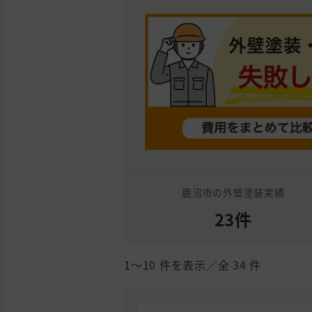
鹿沼市の外壁塗装実績
23件
1〜10
件を表示／全
34
件