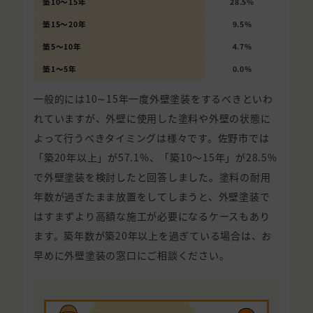
築10〜15年
28.5%
築15〜20年
9.5%
築5〜10年
4.7%
築1〜5年
0.0%
一般的には10∼15年一度外壁塗装をするべきといわ
れていますが、外壁に使用した塗料や外壁の状態に
よって行うべきタイミングは様々です。佐野市では
「築20年以上」が57.1%、「築10〜15年」が28.5%
で外壁塗装を検討したと回答しました。塗料の耐用
年数が過ぎたまま放置をしてしまうと、外壁塗装で
はすまずより高額な施工が必要になるケースもあり
ます。築年数が築20年以上を過ぎている場合は、お
早めに外壁塗装の窓口にご相談ください。