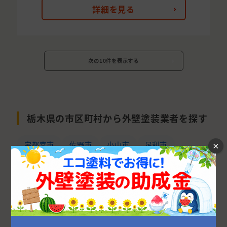
詳細を見る
次の10件を表示する
栃木県の市区町村から外壁塗装業者を探す
宇都宮市
佐野市
小山市
足利市
×
栃木市
河内郡
那須塩原市
下都賀郡
鹿沼市
さくら市
下野市
日光市
真岡市
大田原市
那須郡
芳賀郡
塩谷郡
矢板市
那須烏山市