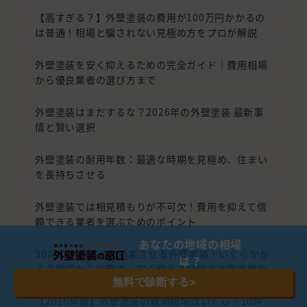
【高すぎる？】外壁塗装の費用が100万円かかるの
は普通！相場と騙されない見極め方をプロが解説
外壁塗装を安く抑えるための完全ガイド｜費用相場
から優良業者の選び方まで
外壁塗装はまだするな？2026年の外壁塗装 最新事
情と賢い選択
外壁塗装の耐用年数：最適な時期を見極め、住まい
を長持ちさせる
外壁塗装では相見積もりが不可欠！費用を抑えて信
頼できる業者を選ぶためのポイント
あなたの地域の相場
30坪の一戸建てを一変させる外壁塗装！いくらかか
は？
る？相場から計算式、安く抑える秘訣まで徹底解剖
無料で診断する
>
【2026年版】外壁塗装の費用相場はいくら？10坪