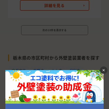
詳細を見る
次の10件を表示する
栃木県の市区町村から外壁塗装業者を探す
×
宇都宮市
佐野市
小山市
足利市
栃木市
河内郡
那須塩原市
下都賀郡
鹿沼市
さくら市
下野市
日光市
真岡市
大田原市
那須郡
芳賀郡
塩谷郡
矢板市
那須烏山市