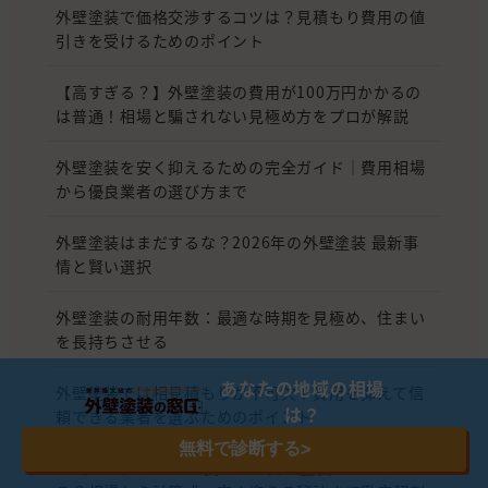
外壁塗装で価格交渉するコツは？見積もり費用の値
引きを受けるためのポイント
【高すぎる？】外壁塗装の費用が100万円かかるの
は普通！相場と騙されない見極め方をプロが解説
外壁塗装を安く抑えるための完全ガイド｜費用相場
から優良業者の選び方まで
外壁塗装はまだするな？2026年の外壁塗装 最新事
情と賢い選択
外壁塗装の耐用年数：最適な時期を見極め、住まい
を長持ちさせる
あなたの地域の相場
外壁塗装では相見積もりが不可欠！費用を抑えて信
は？
頼できる業者を選ぶためのポイント
無料で診断する
>
30坪の一戸建てを一変させる外壁塗装！いくらかか