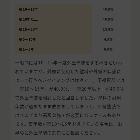
築10〜15年
40.9%
築20年以上
40.9%
築15〜20年
13.6%
築5〜10年
4.5%
築1〜5年
0.0%
一般的には10∼15年一度外壁塗装をするべきといわ
れていますが、外壁に使用した塗料や外壁の状態に
よって行うべきタイミングは様々です。下都賀郡では
「築10〜15年」が40.9%、「築20年以上」が40.9%
で外壁塗装を検討したと回答しました。塗料の耐用
年数が過ぎたまま放置をしてしまうと、外壁塗装で
はすまずより高額な施工が必要になるケースもあり
ます。築年数が築10〜15年を過ぎている場合は、お
早めに外壁塗装の窓口にご相談ください。