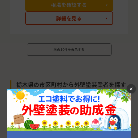
相場を確認する
詳細を見る
次の10件を表示する
栃木県の市区町村から外壁塗装業者を探す
×
宇都宮市
佐野市
小山市
足利市
栃木市
河内郡
那須塩原市
下都賀郡
鹿沼市
さくら市
下野市
日光市
真岡市
大田原市
那須郡
芳賀郡