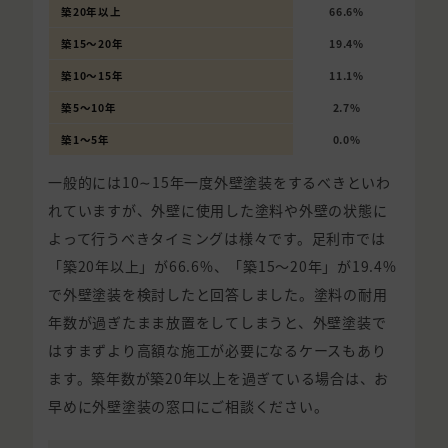
築20年以上
66.6%
築15〜20年
19.4%
築10〜15年
11.1%
築5〜10年
2.7%
築1〜5年
0.0%
一般的には10∼15年一度外壁塗装をするべきといわ
れていますが、外壁に使用した塗料や外壁の状態に
よって行うべきタイミングは様々です。足利市では
「築20年以上」が66.6%、「築15〜20年」が19.4%
で外壁塗装を検討したと回答しました。塗料の耐用
年数が過ぎたまま放置をしてしまうと、外壁塗装で
はすまずより高額な施工が必要になるケースもあり
ます。築年数が築20年以上を過ぎている場合は、お
早めに外壁塗装の窓口にご相談ください。