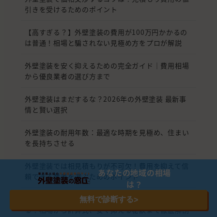
引きを受けるためのポイント
【高すぎる？】外壁塗装の費用が100万円かかるの
は普通！相場と騙されない見極め方をプロが解説
外壁塗装を安く抑えるための完全ガイド｜費用相場
から優良業者の選び方まで
外壁塗装はまだするな？2026年の外壁塗装 最新事
情と賢い選択
外壁塗装の耐用年数：最適な時期を見極め、住まい
を長持ちさせる
外壁塗装では相見積もりが不可欠！費用を抑えて信
あなたの地域の相場
頼できる業者を選ぶためのポイント
は？
30坪の一戸建てを一変させる外壁塗装！いくらかか
無料で診断する
>
る？相場から計算式、安く抑える秘訣まで徹底解剖