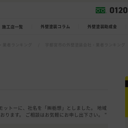
外壁塗装コラム
外壁塗装助成金
施工店一覧
・業者ランキング
/
宇都宮市の外壁塗装会社・業者ランキング
をモットーに、社名を「㈱栃想」としました。 地域
おります。 ご相談はお気軽にお申し出下さい。 "