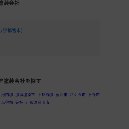
1,240,000
20
塗装会社
米(46～60
円
年
坪)
1,000,000
20
分からない
円
年
/宇都宮市)
リフォ
201～250平
2,500,000
23
累計施工件
米(61～75
平均施工単
円
年
坪)
101～150平
700,000
22
米(31～45
円
年
坪)
壁塗装会社を探す
2,000,000
20
51～100平米
防水
円
年
(15～30坪)
河内郡
那須塩原市
下都賀郡
鹿沼市
さくら市
下野市
151～200平
塩谷郡
矢板市
那須烏山市
660,000
18
米(46～60
円
年
坪)
151～200平
1,290,000
24