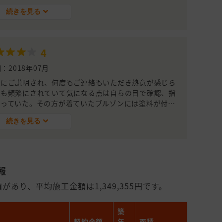
れると期待できる。
続きを見る
4
：2018年07月
寧にご説明され、何度もご連絡もいただき熱意が感じら
認も頻繁にされていて気になる点は自らの目で確認、指
ゃっていた。その方が着ていたブルゾンには塗料が付着
続きを見る
方法が丁寧で一番信頼できそうな気がしたため。
報
あり、平均施工金額は1,349,355円です。
築
契約金額
年
面積