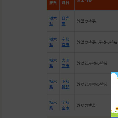
府県
町村
栃木
日光
外壁の塗装
県
市
栃木
宇都
外壁の塗装, 屋根の塗装
県
宮市
栃木
大田
外壁と屋根の塗装
県
原市
栃木
下都
外壁と屋根の塗装
県
賀郡
栃木
宇都
外壁の塗装
県
宮市