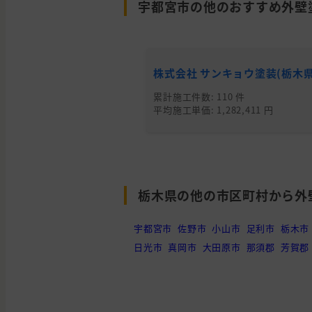
栃木
河内
宇都宮市の他のおすすめ外壁
外壁と屋根の塗装
県
郡
栃木
鹿沼
外壁と屋根の塗装
県
市
株式会社 サンキョウ塗装(栃木県
栃木
真岡
累計施工件数: 110 件
外壁と屋根の塗装
平均施工単価: 1,282,411 円
県
市
栃木
真岡
外壁と屋根の塗装
県
市
栃木県の他の市区町村から外
栃木
下野
外壁の塗装, 雨漏り・
県
市
宇都宮市
佐野市
小山市
足利市
栃木市
日光市
真岡市
大田原市
那須郡
芳賀郡
栃木
宇都
屋根の塗装
県
宮市
栃木
宇都