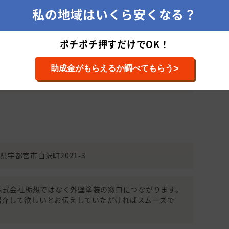
560,000
12
私の地域はいくら安くなる？
分からない
に累計33件の施工実績があります。
円
年
工単価は1,349,355円です。
101～150平
1,570,000
25
ポチポチ押すだけでOK！
米(31～45
円
年
坪)
 見積もりを依頼する
>
助成金がもらえるか調べてもらう
101～150平
1,100,000
27
いので相談したい
米(31～45
円
年
坪)
101～150平
1,300,000
23
米(31～45
円
年
坪)
栃木県宇都宮市白沢町2021-3
151～200平
1,700,000
20
米(46～60
円
年
坪)
990(株式会社栃想ではなく外壁塗装の窓口につながります。
101～150平
紹介して欲しいとお伝えしていただければスムーズで
1,250,000
13
米(31～45
円
年
坪)