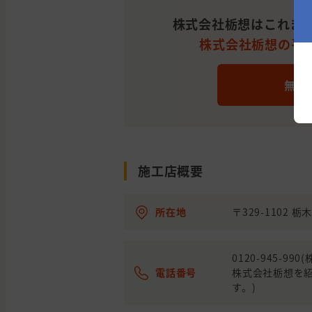
栃木
下都
外壁の塗装, 屋根の塗装
県
賀郡
株式会社栃想はこれまで
株式会社栃想の平均施
栃木
下野
外壁と屋根の塗装
県
市
無料
栃木
さく
屋根の塗装, わからな
県
ら市
栃木
塩谷
施工店概要
外壁と屋根の塗装
県
郡
所在地
〒329-1102 
栃木
宇都
外壁と屋根の塗装
県
宮市
0120-945-
電話番号
株式会社栃想を
栃木
下都
外壁の塗装
す。)
県
賀郡