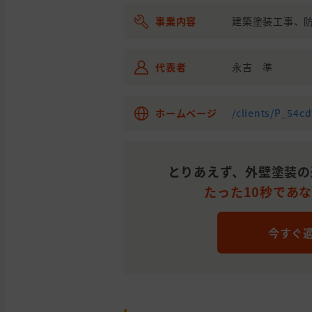
栃木
宇都
事業内容
建築塗装工事、
外壁の塗装
県
宮市
栃木
宇都
外壁と屋根の塗装
代表者
永吉 準
県
宮市
栃木
鹿沼
外壁と屋根の塗装
県
市
ホームページ
/clients/P_54c
栃木
さく
外壁の塗装
県
ら市
とりあえず、外壁塗装の
たった10秒であ
栃木
河内
外壁と屋根の塗装
県
郡
今すぐ
栃木
宇都
外壁と屋根の塗装, わ
県
宮市
い