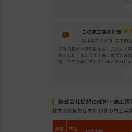
た。以上により、良い工事をしてく
この施工店の評価
栃木県さくら市
完工時期
営業部長が外壁塗装の施工方法を丁
れました。また今まで施工現場の確
摘してやり直しさせているとおっし
しており信頼がおけた。
結局他社の営業担当者と比較し施工
株式会社栃想の成約・施工情
株式会社栃想は累計33件の施工実績が
都道
市区
施工内容