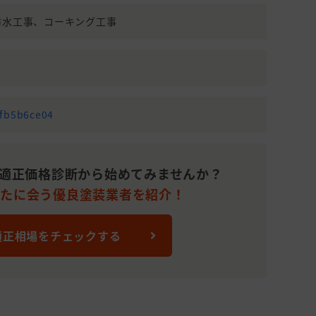
1,305,000
51～100平米
防水工事、コーキング工事
10
円
(15～30坪)
1,320,000
37
51～100平米
円
年
(15～30坪)
1,150,000
17
51～100平米
円
年
(15～30坪)
dfb5b6ce04
101～150平
1,000,000
17
米(31～45
円
坪)
適正価格診断から始めてみませんか？
なたに会う優良塗装業者を紹介！
101～150平
1,200,000
22
米(31～45
円
年
坪)
適正相場をチェックする
101～150平
からないので相談した
1,430,000
22
米(31～45
円
年
坪)
151～200平