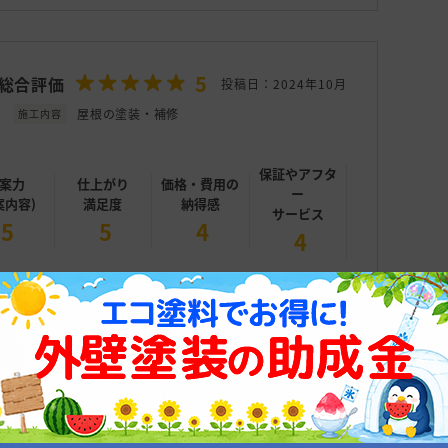
5
総合評価
投稿日：2024年10月
屋根の塗装・補修
施工内容
保証やアフタ
案力
仕上がり
価格・費用の
ー
案内容)
満足度
納得感
サービス
5
5
4
4
一致しました。 太陽光発電のパネルが有り、外
でいましたが 明るく爽やかな接客態度で適切な
。
ザーの施工事例をみてみる