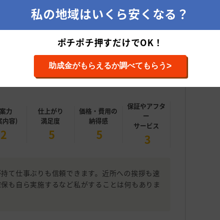
私の地域はいくら安くなる？
ポチポチ押すだけでOK！
5
総合評価
投稿日：2024年08月
>
助成金がもらえるか調べてもらう
屋根の塗装・補修
施工内容
保証やアフタ
案力
仕上がり
価格・費用の
ー
案内容)
満足度
納得感
サービス
2
5
5
3
が持て仕事ぶりも信頼できます。近所への挨拶も速
確保も自ら実施するなど私がすることは何もありま