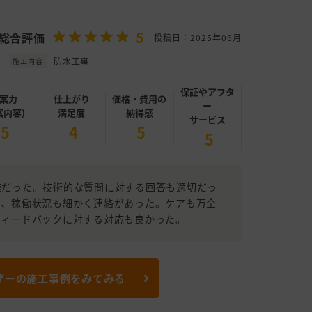
5
総合評価
投稿日：2025年06月
防水工事
施工内容
保証やアフタ
案力
仕上がり
価格・費用の
ー
案内容)
満足度
納得感
サービス
5
4
5
5
確だった。技術的な質問に対する回答も適切だっ
り、稼働状況も細かく連絡があった。ケアも万全
フィードバックに対する対応も良かった。
ザーの施工事例をみてみる