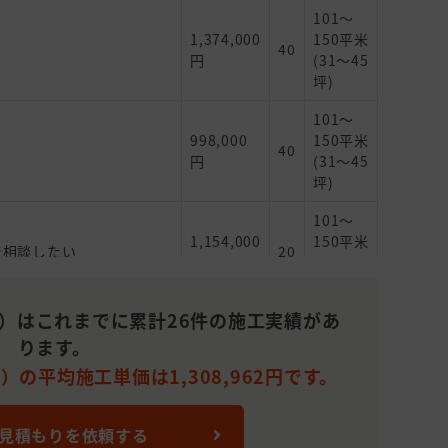
101～
1,374,000
150平米
40
円
(31～45
坪)
101～
998,000
150平米
40
円
(31～45
坪)
101～
1,154,000
150平米
で相談したい
20
円
(31～45
坪)
造）はこれまでに累計26件の施工実績があ
1,150,000
分から
ります。
35
円
ない
）の平均施工単価は1,308,962円です。
101～
 見積もりを依頼する
(葺き替え), わからないの
664,000
150平米