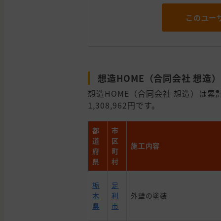
このユー
想造HOME（合同会社 想造
想造HOME（合同会社 想造）は累
1,308,962円です。
都
市
道
区
施工内容
府
町
県
村
栃
足
木
利
外壁の塗装
県
市