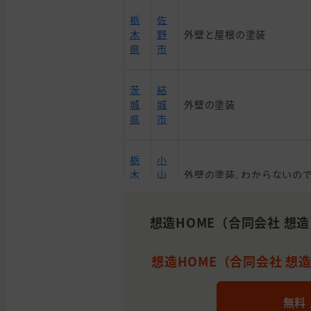
栃
佐
木
野
外壁と屋根の塗装
県
市
茨
結
城
城
外壁の塗装
県
市
栃
小
木
山
外壁の塗装, わからないの
県
市
想造HOME（合同会社 想
下
栃
都
木
外壁の塗装
賀
県
想造HOME（合同会社 想造
郡
群
館
無料
屋根の塗装, 屋根の貼り替え