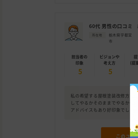
60代 男性の口コミ
栃木県宇都宮
所在地
市
担当者の
ビジョンや
提
印象
考え方
(提
5
5
私の希望する屋根塗装改修方法が
してやるかそのままでやるか悩ん
アドバイスもあり好印象でした
このユー