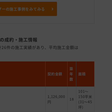
ザーの施工事例をみてみる
）の成約・施工情報
計26件の施工実績があり、平均施工金額は
築
契約金額
年
面積
数
101～
1,126,000
150平米
18
円
(31～45
坪)