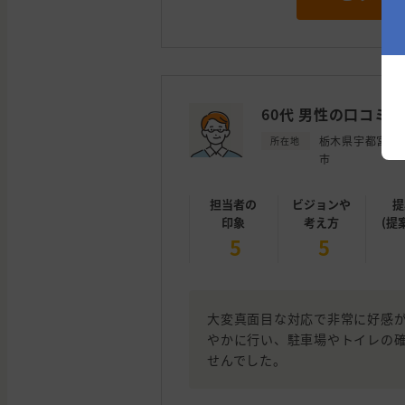
60代 男性の口コミ
栃木県宇都宮
所在地
市
担当者の
ビジョンや
提
印象
考え方
(提
5
5
大変真面目な対応で非常に好感
やかに行い、駐車場やトイレの
せんでした。