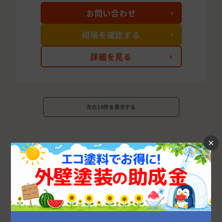
お問い合わせ
相場を確認する
詳細を見る
次の10件を表示する
×
栃木県の市区町村から外壁塗装業者を探す
宇都宮市
佐野市
小山市
足利市
栃木市
河内郡
那須塩原市
下都賀郡