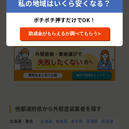
私の地域はいくら安くなる？
鹿沼市
さくら市
下野市
日光市
真岡市
大田原市
那須郡
芳賀郡
ポチポチ押すだけでOK！
塩谷郡
矢板市
那須烏山市
>
助成金がもらえるか調べてもらう
他都道府県から外壁塗装業者を探す
北海道・東北
北海道
青森県
岩手県
宮城県
秋田県