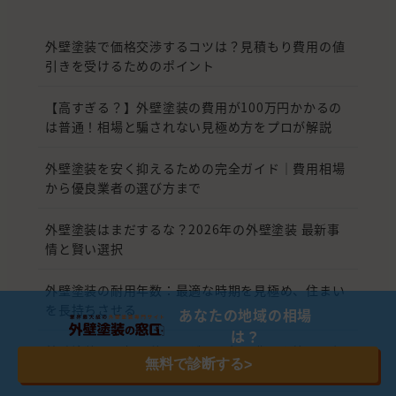
外壁塗装で価格交渉するコツは？見積もり費用の値
引きを受けるためのポイント
【高すぎる？】外壁塗装の費用が100万円かかるの
は普通！相場と騙されない見極め方をプロが解説
外壁塗装を安く抑えるための完全ガイド｜費用相場
から優良業者の選び方まで
外壁塗装はまだするな？2026年の外壁塗装 最新事
情と賢い選択
外壁塗装の耐用年数：最適な時期を見極め、住まい
を長持ちさせる
あなたの地域の相場
は？
外壁塗装では相見積もりが不可欠！費用を抑えて信
無料で診断する
>
頼できる業者を選ぶためのポイント