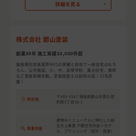
詳細を見る
株式会社 郡山塗装
創業89年 施工実績10,000件超
福島県内塗装業界NO1の実績と技術で一般住宅はもち
ろん、公共施設、小、中、高等学校、集合住宅、鉄塔
など塗装実績多数。塗装技能士は技術の証！21名所
属！
〒963-0547 福島県郡山市喜久田
所在地
町卸3丁目38-1
建物のリニューアルに特化した総
合仕上事業 戸建住宅外装リモデ
事業内容
ル プランニング（設計・提案）