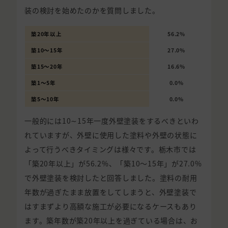
装の検討を始めたのかを質問しました。
築20年以上
56.2%
築10〜15年
27.0%
築15〜20年
16.6%
築1〜5年
0.0%
築5〜10年
0.0%
一般的には10∼15年一度外壁塗装をするべきといわ
れていますが、外壁に使用した塗料や外壁の状態に
よって行うべきタイミングは様々です。栃木市では
「築20年以上」が56.2%、「築10〜15年」が27.0%
で外壁塗装を検討したと回答しました。塗料の耐用
年数が過ぎたまま放置をしてしまうと、外壁塗装で
はすまずより高額な施工が必要になるケースもあり
ます。築年数が築20年以上を過ぎている場合は、お