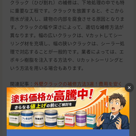
クラック（ひび割れ）の補修は、下地処理の中でも特
に重要な工程です。クラックを放置すると、そこから
雨水が浸入し、建物の内部を腐食させる原因となりま
す。クラックの幅や深さによって、適切な補修方法が
異なります。幅の広いクラックは、Vカットしてシー
リング材を充填し、幅の狭いクラックは、シーラー処
理で対応することが一般的です。業者によっては、エ
ポキシ樹脂を注入する方法や、Uカットシーリングと
いう方法を用いる場合もあります。
関連記事：
外壁クラックの補修方法3選！費用を安く
×
抑えるコツを紹介
シーリング打ち替えのポイント
シーリングは、外壁材の隙間を埋めるための材料で、
防水性を高める役割があります。シーリング材は、紫