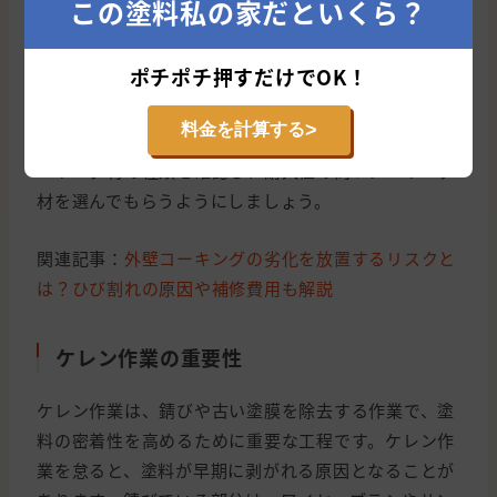
この塗料私の家だといくら？
外線や雨風によって劣化するため、定期的な打ち替え
が必要です。シーリングの打ち替えを怠ると、雨漏り
ポチポチ押すだけでOK！
の原因となることがあります。シーリング材には、ウ
レタン系、シリコン系、変成シリコン系など、様々な
>
料金を計算する
種類があります。業者に依頼する際には、使用するシ
ーリング材の種類を確認し、耐久性の高いシーリング
材を選んでもらうようにしましょう。
関連記事：
外壁コーキングの劣化を放置するリスクと
は？ひび割れの原因や補修費用も解説
ケレン作業の重要性
ケレン作業は、錆びや古い塗膜を除去する作業で、塗
料の密着性を高めるために重要な工程です。ケレン作
業を怠ると、塗料が早期に剥がれる原因となることが