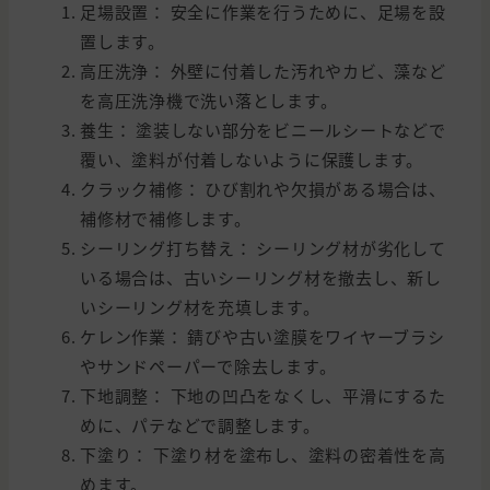
足場設置： 安全に作業を行うために、足場を設
置します。
高圧洗浄： 外壁に付着した汚れやカビ、藻など
を高圧洗浄機で洗い落とします。
養生： 塗装しない部分をビニールシートなどで
覆い、塗料が付着しないように保護します。
クラック補修： ひび割れや欠損がある場合は、
補修材で補修します。
シーリング打ち替え： シーリング材が劣化して
いる場合は、古いシーリング材を撤去し、新し
いシーリング材を充填します。
ケレン作業： 錆びや古い塗膜をワイヤーブラシ
やサンドペーパーで除去します。
下地調整： 下地の凹凸をなくし、平滑にするた
めに、パテなどで調整します。
下塗り： 下塗り材を塗布し、塗料の密着性を高
めます。