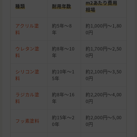
m2あたり費用
種類
耐用年数
相場
アクリル塗
約5年～8
約1,000円～1,80
料
年
0円
ウレタン塗
約8年～10
約1,700円～2,50
料
年
0円
シリコン塗
約10年～1
約2,100円～3,50
料
5年
0円
ラジカル塗
約8年～16
約2,200円～4,00
料
年
0円
約15年～2
約2,000円～5,00
フッ素塗料
0年
0円