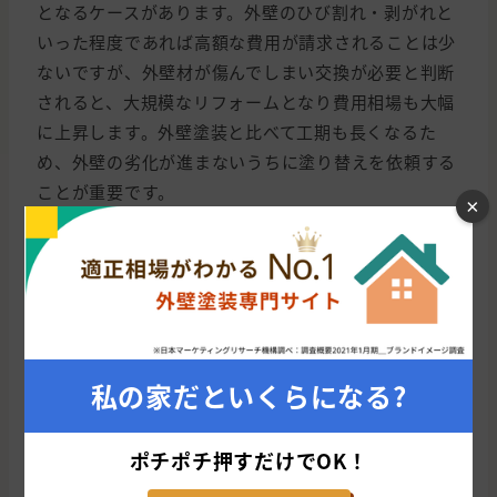
となるケースがあります。外壁のひび割れ・剥がれと
いった程度であれば高額な費用が請求されることは少
ないですが、外壁材が傷んでしまい交換が必要と判断
されると、大規模なリフォームとなり費用相場も大幅
に上昇します。外壁塗装と比べて工期も長くなるた
め、外壁の劣化が進まないうちに塗り替えを依頼する
ことが重要です。
×
関連記事：
外壁工事にかかる費用・種類を徹底解説！
工期や業者選びのコツもご紹介
関連記事：
外壁の張り替えにかかる費用とは？外壁塗
装・カバー工法との違いや選び方を解説
私の家だといくらになる?
2階建て・3階建てであること
ポチポチ押すだけでOK！
同じ60坪の住宅でも、平屋なのか2階建て・3階建てな