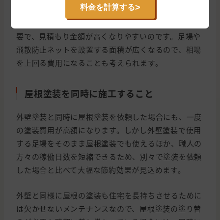
>
料金を計算する
のかによって費用相場は変動します。2階建て・3階建
ての建物は高さがある分、外壁塗装の手間や時間が必
要で、見積もり金額が高くなりやすいのです。足場や
飛散防止ネットを設置する面積が広くなるので、相場
を上回る費用になることも考えられます。
屋根塗装を同時に施工すること
外壁塗装と同時に屋根塗装を依頼した場合にも、一度
の塗装費用が高額になります。しかし外壁塗装で使用
する足場をそのまま屋根塗装でも使えるほか、職人の
方々の稼働日数を短縮できるため、別々で塗装を依頼
した場合と比べて大幅な節約効果が見込めます。
外壁と同様に屋根の塗装も住宅を長持ちさせるために
は欠かせないメンテナンスなので、屋根塗装の塗り替