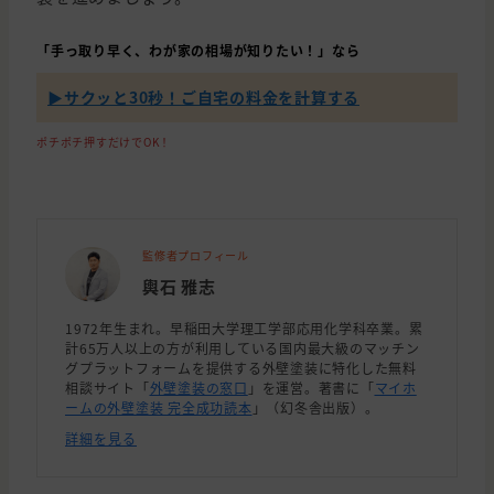
「手っ取り早く、わが家の相場が知りたい！」なら
▶︎サクッと30秒！ご自宅の料金を計算する
ポチポチ押すだけでOK！
監修者プロフィール
輿石 雅志
1972年生まれ。早稲田大学理工学部応用化学科卒業。累
計65万人以上の方が利用している国内最大級のマッチン
グプラットフォームを提供する外壁塗装に特化した無料
相談サイト「
外壁塗装の窓口
」を運営。著書に「
マイホ
ームの外壁塗装 完全成功読本
」（幻冬舎出版）。
詳細を見る