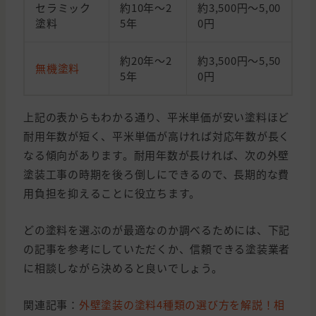
セラミック
約10年～2
約3,500円～5,00
塗料
5年
0円
約20年～2
約3,500円～5,50
無機塗料
5年
0円
上記の表からもわかる通り、平米単価が安い塗料ほど
耐用年数が短く、平米単価が高ければ対応年数が長く
なる傾向があります。耐用年数が長ければ、次の外壁
塗装工事の時期を後ろ倒しにできるので、長期的な費
用負担を抑えることに役立ちます。
どの塗料を選ぶのが最適なのか調べるためには、下記
の記事を参考にしていただくか、信頼できる塗装業者
に相談しながら決めると良いでしょう。
関連記事：
外壁塗装の塗料4種類の選び方を解説！相