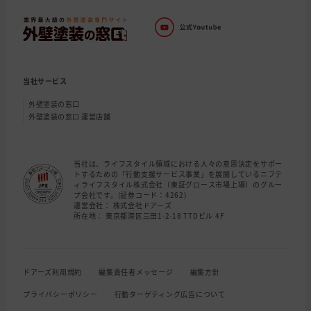
当社サービス
外壁塗装の窓口
外壁塗装の窓口 運営店舗
当社は、ライフスタイル領域における人々の意思決定をサポー
トするための「行動支援サービス事業」を展開しているニフテ
ィライフスタイル株式会社（東証グロース市場上場）のグルー
プ会社です。(証券コード：4262)
運営会社： 株式会社ドアーズ
所在地： 東京都港区三田1-2-18 TTDビル 4F
ドアーズ利用規約
編集責任者メッセージ
編集方針
プライバシーポリシー
行動ターゲティング広告について