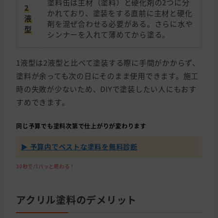
塗料缶は主材（塗料）と硬化剤の2つに分
2
かれており、塗装をする直前に主材と硬化
液
剤を混ぜ合わせる必要がある。さらに水や
型
シンナーを入れて薄めてから塗る。
1液型は2液型と比べて塗装する際に手間がかからず、
塗料が余っても次の日にそのまま使用できます。施工
時の失敗が少ないため、DIYで塗装したい人にもおす
すめできます。
同じ予算でも塗料次第で仕上がりが変わります
▶ 予算内でベストな塗料を無料診断
30秒でパパッと終わる！
アクリル塗料のデメリット