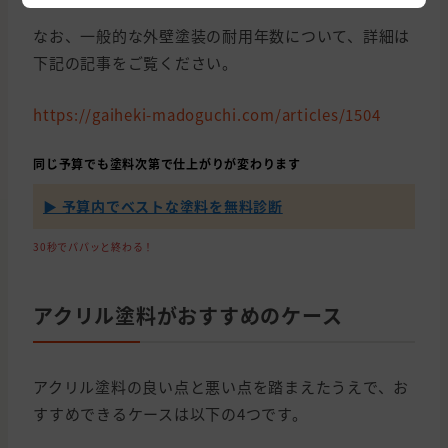
なお、一般的な外壁塗装の耐用年数について、詳細は
下記の記事をご覧ください。
https://gaiheki-madoguchi.com/articles/1504
同じ予算でも塗料次第で仕上がりが変わります
▶ 予算内でベストな塗料を無料診断
30秒でパパッと終わる！
アクリル塗料がおすすめのケース
アクリル塗料の良い点と悪い点を踏まえたうえで、お
すすめできるケースは以下の4つです。