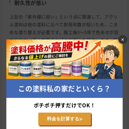
耐久性が低い
上記の「紫外線に弱い」という点に関連して、アクリ
ル塗料は他の塗料に比べて耐用年数が短いため、こま
めな塗り替えが必要です。施工後3〜5年で色あせが目
×
立ち始め、長く放置すればひび割れも発生します。塗
装面が剥がれると建物内部に雨水が侵入してしまい、
機能面にも問題が生じます。
定期的に洗浄してメンテナンスをしっかり行えば、耐
用年数を延ばぜます。しかし、メンテナンスを怠ると
数年で塗り替えなければなりません。
この塗料私の家だといくら？
こまめに掃除しなければ薄汚れた印象になるため、お
ポチポチ押すだけでOK！
手入れが面倒な方には不向きです。イニシャルコスト
は低くても、長期的に見ると決してコストパフォーマ
>
料金を計算する
ンスが良いとはいえないでしょう。